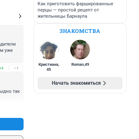
Как приготовить фаршированные
перцы — простой рецепт от
жительницы Барнаула
ЗНАКОМСТВА
дители 
м уже 
Кристиана
,
Roman
,
49
+4
–1
45
Начать знакомиться
ыдно так 
+37
–11