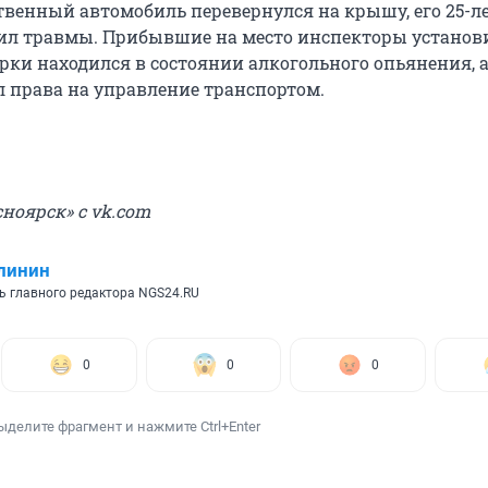
ственный автомобиль перевернулся на крышу, его 25-л
ил травмы. Прибывшие на место инспекторы установи
рки находился в состоянии алкогольного опьянения, 
л права на управление транспортом.
ноярск» с vk.com
линин
ь главного редактора NGS24.RU
0
0
0
ыделите фрагмент и нажмите Ctrl+Enter