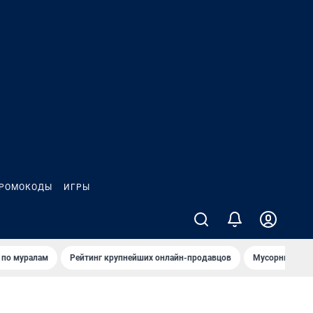
РОМОКОДЫ
ИГРЫ
т по мурaлaм
Рейтинг крупнейших онлайн-продавцов
Мусорный тех