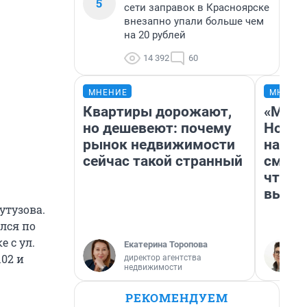
5
сети заправок в Красноярске
внезапно упали больше чем
на 20 рублей
14 392
60
МНЕНИЕ
МНЕНИ
Квартиры дорожают,
«Мы в
но дешевеют: почему
Нолан
рынок недвижимости
настр
сейчас такой странный
смотр
чтобы
выгля
утузова.
лся по
е с ул.
Екатерина Торопова
02 и
директор агентства
недвижимости
РЕКОМЕНДУЕМ