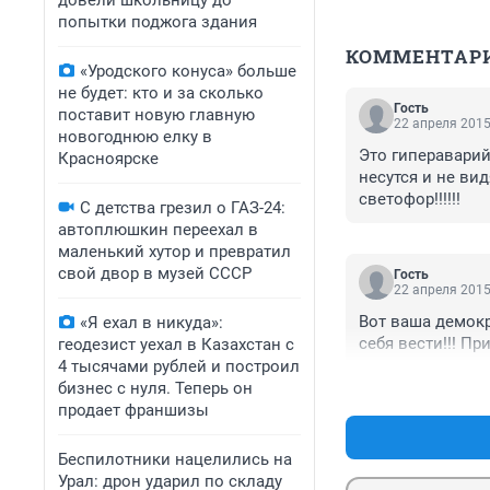
довели школьницу до
попытки поджога здания
КОММЕНТАР
«Уродского конуса» больше
не будет: кто и за сколько
Гость
поставит новую главную
22 апреля 2015
новогоднюю елку в
Это гипераварий
Красноярске
несутся и не вид
светофор!!!!!!
С детства грезил о ГАЗ-24:
автоплюшкин переехал в
маленький хутор и превратил
свой двор в музей СССР
Гость
22 апреля 2015
Вот ваша демокр
«Я ехал в никуда»:
себя вести!!! Пр
геодезист уехал в Казахстан с
4 тысячами рублей и построил
бизнес с нуля. Теперь он
продает франшизы
Беспилотники нацелились на
Урал: дрон ударил по складу