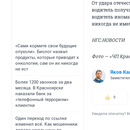
От удара отече
водитель получ
водитель инома
никогда не име
НГС.НОВОСТИ
«Сами кормите свои будущие
опухоли». Биолог назвал
Фото — «ЧП Крас
продукты, которые приводят к
онкологии, сам он их никогда
не ест
Яков Ка
Заместител
Более 1200 звонков за два
месяца. В Красноярске
наказали банк за
0
«телефонный терроризм»
клиентки
Увидели опечатку? В
Один переход по ссылке
изменил всё. Как мошенники