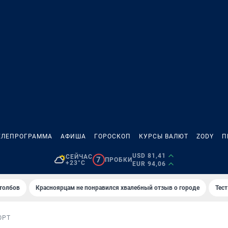
ЕЛЕПРОГРАММА
АФИША
ГОРОСКОП
КУРСЫ ВАЛЮТ
ZODY
П
USD 81,41
СЕЙЧАС
7
ПРОБКИ
+23°C
EUR 94,06
толбов
Красноярцам не понравился хвалебный отзыв о городе
Тес
ОРТ