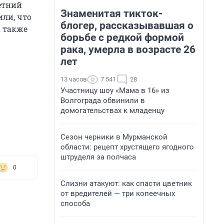
етний
Знаменитая тикток-
ли, что
блогер, рассказывавшая о
а также
борьбе с редкой формой
рака, умерла в возрасте 26
лет
13 часов
7 541
28
Участницу шоу «Мама в 16» из
Волгограда обвинили в
домогательствах к младенцу
Сезон черники в Мурманской
области: рецепт хрустящего ягодного
штруделя за полчаса
0
Слизни атакуют: как спасти цветник
от вредителей — три копеечных
способа