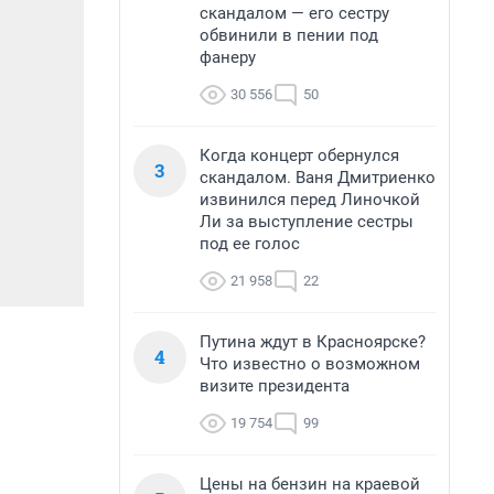
скандалом — его сестру
обвинили в пении под
фанеру
30 556
50
Когда концерт обернулся
3
скандалом. Ваня Дмитриенко
извинился перед Линочкой
Ли за выступление сестры
под ее голос
21 958
22
Путина ждут в Красноярске?
4
Что известно о возможном
визите президента
19 754
99
Цены на бензин на краевой