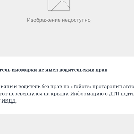
тель иномарки не имел водительских прав
пьяный водитель без прав на «Тойоте» протаранил авт
о тот перевернулся на крышу. Информацию о ДТП подт
 ГИБДД.