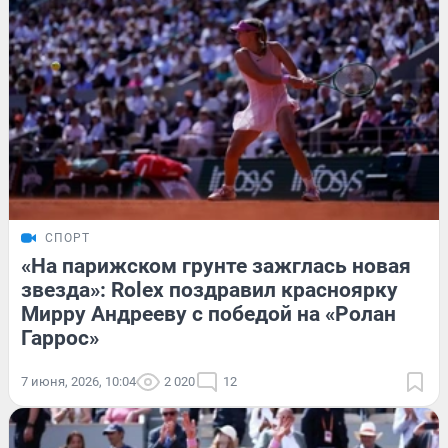
СПОРТ
«На парижском грунте зажглась новая
звезда»: Rolex поздравил красноярку
Мирру Андрееву с победой на «Ролан
Гаррос»
7 июня, 2026, 10:04
2 020
12