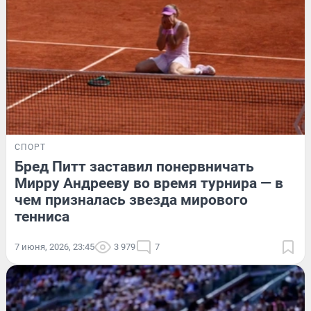
СПОРТ
Бред Питт заставил понервничать
Мирру Андрееву во время турнира — в
чем призналась звезда мирового
тенниса
7 июня, 2026, 23:45
3 979
7