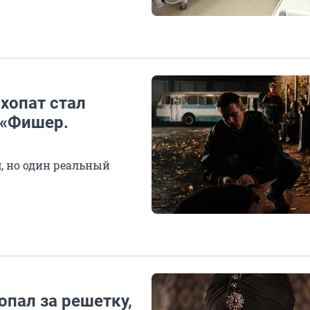
ихопат стал
 «Фишер.
, но один реальный
опал за решетку,