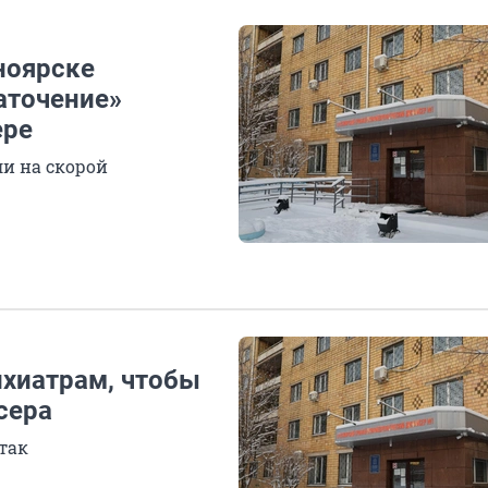
сноярске
аточение»
ере
ли на скорой
ихиатрам, чтобы
сера
 так