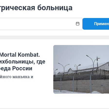
трическая больница
Примен
Mortal Kombat.
ихбольницы, где
оеда России
ийного маньяка и