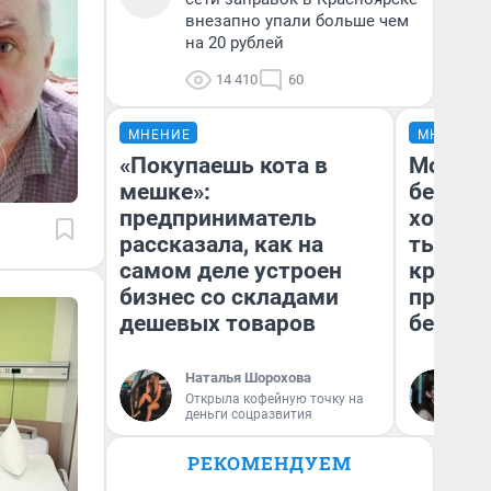
внезапно упали больше чем
на 20 рублей
14 410
60
МНЕНИЕ
МНЕНИЕ
«Покупаешь кота в
Мой ба
мешке»:
береже
предприниматель
хотела 
рассказала, как на
тысяч,
самом деле устроен
кредит,
бизнес со складами
приеха
дешевых товаров
безопа
Наталья Шорохова
Кс
Открыла кофейную точку на
Ав
деньги соцразвития
РЕКОМЕНДУЕМ