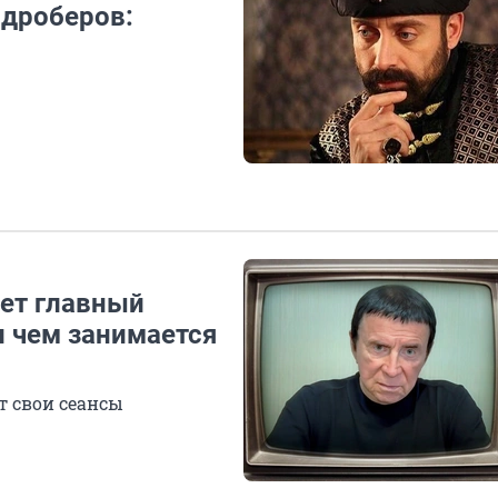
адроберов:
еет главный
 чем занимается
т свои сеансы