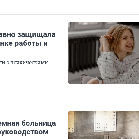
 равно защищала
анке работы и
зни с психическими
ремная больница
 руководством