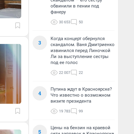
скандалом — его сестру
обвинили в пении под
фанеру
30 653
50
Когда концерт обернулся
3
скандалом. Ваня Дмитриенко
извинился перед Линочкой
Ли за выступление сестры
под ее голос
22 007
22
Путина ждут в Красноярске?
4
Что известно о возможном
визите президента
19 783
99
Цены на бензин на краевой
5
сети заправок в Красноярске