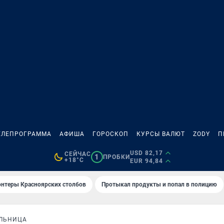
ЕЛЕПРОГРАММА
АФИША
ГОРОСКОП
КУРСЫ ВАЛЮТ
ZODY
П
USD 82,17
СЕЙЧАС
1
ПРОБКИ
+18°C
EUR 94,84
онтеры Красноярских столбов
Протыкал продукты и попал в полицию
ОЛЬНИЦА