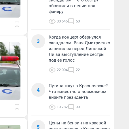
скандалом — его сестру
обвинили в пении под
фанеру
30 646
50
Когда концерт обернулся
3
скандалом. Ваня Дмитриенко
извинился перед Линочкой
Ли за выступление сестры
под ее голос
22 004
22
Путина ждут в Красноярске?
4
Что известно о возможном
визите президента
19 782
99
Цены на бензин на краевой
5
сети заправок в Красноярске