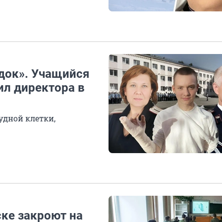
юдок». Учащийся
ил директора в
удной клетки,
ске закроют на