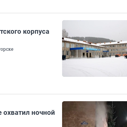
етского корпуса
горске
е охватил ночной