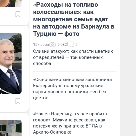
«Расходы на топливо
колоссальные»: как
многодетная семья едет
на автодоме из Барнаула в
Турцию — фото
15 часов
9 082
5
Слизни атакуют: как спасти цветник
от вредителей — три копеечных
способа
«Сыночки-корзиночки» заполонили
Екатеринбург: почему уральские
парни массово оставили жен без
цветов
«Нашел Наденьку, а у нее пробита
голова». Мужчина рассказал, как
потерял жену при атаке БПЛА в
Архипо-Осиповке