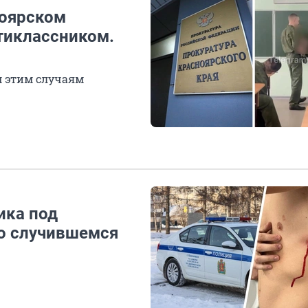
ноярском
тиклассником.
м этим случаям
ика под
 о случившемся