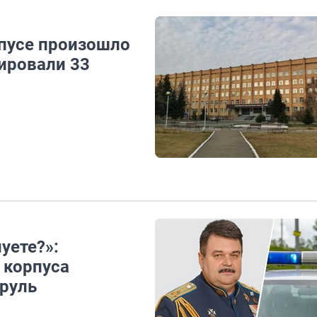
пусе произошло
ировали 33
уете?»:
 корпуса
 руль