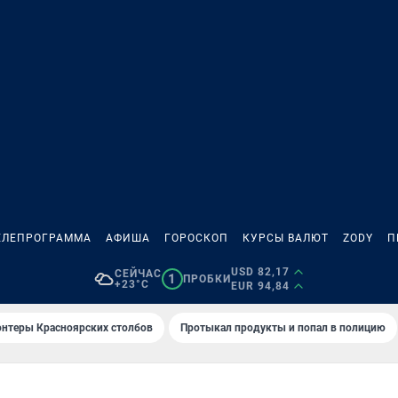
ЕЛЕПРОГРАММА
АФИША
ГОРОСКОП
КУРСЫ ВАЛЮТ
ZODY
П
USD 82,17
СЕЙЧАС
1
ПРОБКИ
+23°C
EUR 94,84
онтеры Красноярских столбов
Протыкал продукты и попал в полицию