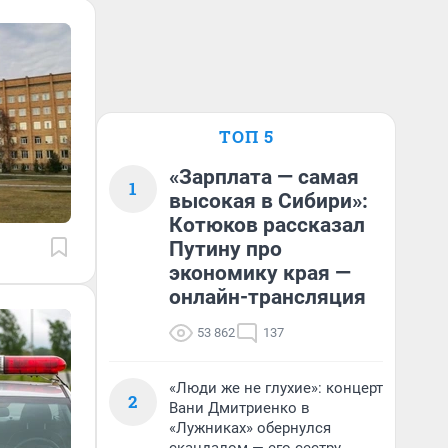
ТОП 5
«Зарплата — самая
1
высокая в Сибири»:
Котюков рассказал
Путину про
экономику края —
онлайн-трансляция
53 862
137
«Люди же не глухие»: концерт
2
Вани Дмитриенко в
«Лужниках» обернулся