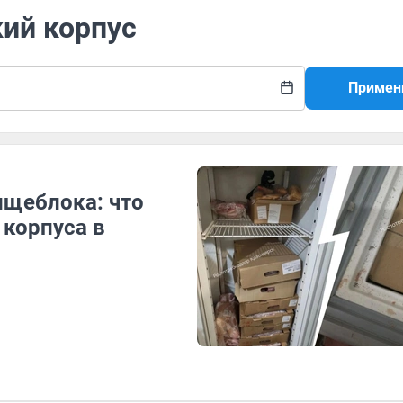
кий корпус
Примен
ищеблока: что
 корпуса в