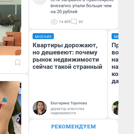
внезапно упали больше чем
на 20 рублей
14 409
60
МНЕНИЕ
МНЕНИЕ
Квартиры дорожают,
Продаш
но дешевеют: почему
возьмут
рынок недвижимости
нам го
сейчас такой странный
налого
коснет
даже р
Екатерина Торопова
Ан
директор агентства
недвижимости
РЕКОМЕНДУЕМ