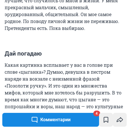
лучшее, что случилось со мной в жизни. У меня
прекрасный мальчик, смышленый,
эрудированный, общительный. Он мое самое
родное. По поводу личной жизни не переживаю.
Претенденты есть. Пока выбираю.
Дай погадаю
Какая картинка всплывает у вас в голове при
слове «цыганка»? Думаю, девушка в пестром
наряде на вокзале с неизменной фразой
«Позолоти ручку». И это один из множества
мифов, который мне хотелось бы разрушить. В то
время как многие думают, что цыгане — это
попрошайки и воры, наш народ — это культурные
люди с большим количеством морально-
4
Комментарии
этических ценностей.