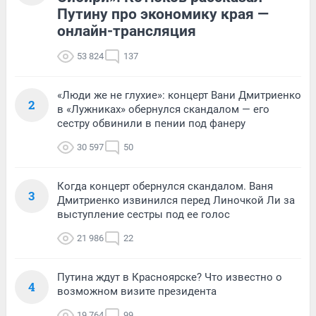
Путину про экономику края —
онлайн-трансляция
53 824
137
«Люди же не глухие»: концерт Вани Дмитриенко
2
в «Лужниках» обернулся скандалом — его
сестру обвинили в пении под фанеру
30 597
50
Когда концерт обернулся скандалом. Ваня
3
Дмитриенко извинился перед Линочкой Ли за
выступление сестры под ее голос
21 986
22
Путина ждут в Красноярске? Что известно о
4
возможном визите президента
19 764
99