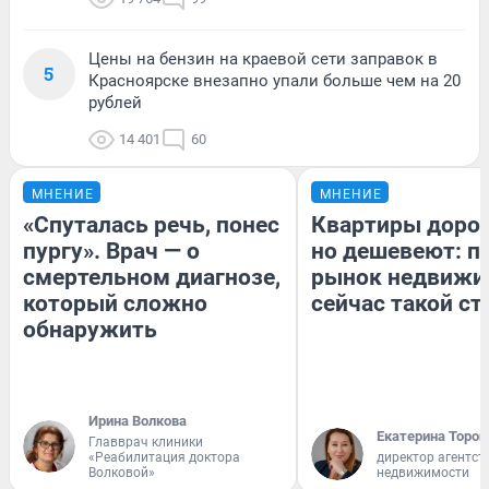
Цены на бензин на краевой сети заправок в
5
Красноярске внезапно упали больше чем на 20
рублей
14 401
60
МНЕНИЕ
МНЕНИЕ
«Спуталась речь, понес
Квартиры доро
пургу». Врач — о
но дешевеют: п
смертельном диагнозе,
рынок недвижи
который сложно
сейчас такой с
обнаружить
Ирина Волкова
Екатерина Тороп
Главврач клиники
«Реабилитация доктора
директор агентст
Волковой»
недвижимости