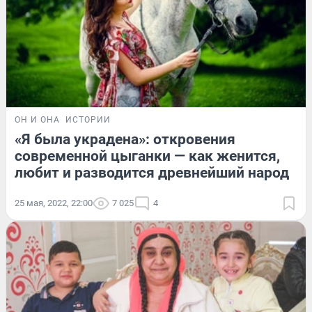
ОН И ОНА
ИСТОРИИ
«Я была украдена»: откровения
современной цыганки — как женится,
любит и разводится древнейший народ
25 мая, 2022, 22:00
7 025
4