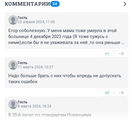
КОММЕНТАРИИ
54
Гость
22 апреля 2024, 11:00
Егор соболезную..У меня мама тоже умерла в этой 
больнице 4 декабря 2023 года (Я тоже сужусь с 
ними),если бы я не ухаживала за ней ,то она раньше 
умерла.Отношения просто хамское, бесчеловечное.. 
+1
–0
Просто хоспис..Я сама врач,и я было в шоке от 
увиденного.. Просто люди , которым далеко за 70 
Гость
лет,просто все уходят...Очень жаль ,что наша 
11 марта 2024, 10:27
медицина ушла в никуда...
Надо больше брать с них чтобы впредь не допускать 
таких ошибок
+0
–0
Гость
8 марта 2024, 18:24
В 20-й лечат по стандартам Освенцима
+2
–0