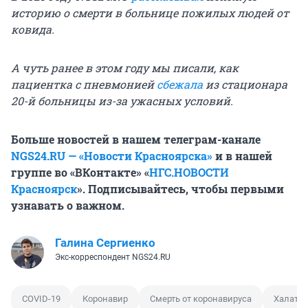
историю о смерти в больнице пожилых людей от
ковида.
А чуть ранее в этом году мы писали, как
пациентка с пневмонией
сбежала
из стационара
20-й больницы из-за ужасных условий.
Больше новостей в нашем телеграм-канале
NGS24.RU — «Новости Красноярска»
и в нашей
группе во «ВКонтакте» «
НГС.НОВОСТИ
Красноярск
». Подписывайтесь, чтобы первыми
узнавать о важном.
Галина Сергиенко
Экс-корреспондент NGS24.RU
COVID-19
Коронавир
Смерть от коронавируса
Халатно