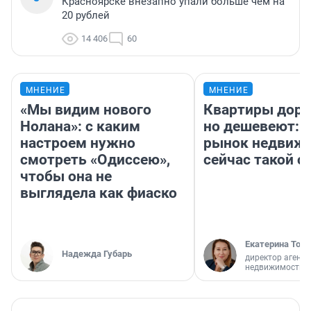
Красноярске внезапно упали больше чем на
20 рублей
14 406
60
МНЕНИЕ
МНЕНИЕ
«Мы видим нового
Квартиры дор
Нолана»: с каким
но дешевеют: 
настроем нужно
рынок недвиж
смотреть «Одиссею»,
сейчас такой 
чтобы она не
выглядела как фиаско
Екатерина Торо
Надежда Губарь
директор агентс
недвижимости