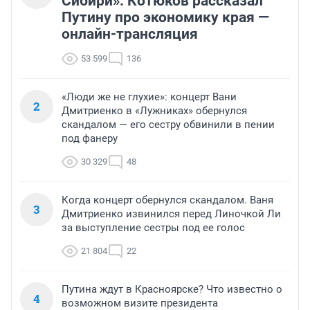
Сибири»: Котюков рассказал
Путину про экономику края —
онлайн-трансляция
53 599
136
«Люди же не глухие»: концерт Вани
2
Дмитриенко в «Лужниках» обернулся
скандалом — его сестру обвинили в пении
под фанеру
30 329
48
Когда концерт обернулся скандалом. Ваня
3
Дмитриенко извинился перед Линочкой Ли
за выступление сестры под ее голос
21 804
22
Путина ждут в Красноярске? Что известно о
4
возможном визите президента