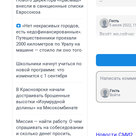
Нового директора «Красмаш»
внесли в санкционные списки
Ааахахахахахахах
Евросоюза
Гость
«Нет некрасивых городов,
5 июля 2022, 1
есть недофинансированные».
Везёт же,сейчас
Путешественники проехали
2000 километров по Уралу на
машине — стоило ли оно того
Школьники начнут учиться по
новой программе: что
изменится с 1 сентября
В Красноярске начали
Гость
достраивать брошенные
Войти
высотки «Изумрудной
долины» на Мясокомбинате
Миссия — найти работу. О чем
спрашивать на собеседовании
и сколько денег просить,
Новости СМИ2