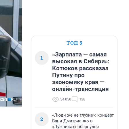
ТОП 5
«Зарплата — самая
1
высокая в Сибири»:
Котюков рассказал
Путину про
экономику края —
онлайн-трансляция
54 050
138
«Люди же не глухие»: концерт
2
Вани Дмитриенко в
«Лужниках» обернулся