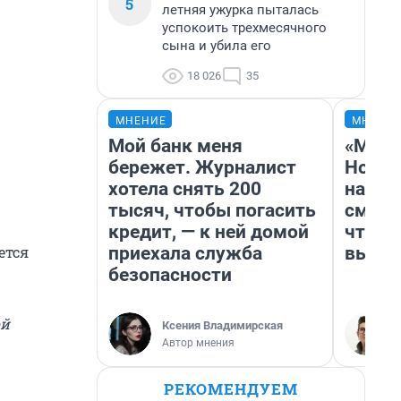
5
летняя ужурка пыталась
успокоить трехмесячного
сына и убила его
18 026
35
МНЕНИЕ
МНЕНИ
Мой банк меня
«Мы в
бережет. Журналист
Нолан
хотела снять 200
настр
тысяч, чтобы погасить
смотр
кредит, — к ней домой
чтобы
приехала служба
выгля
ется
безопасности
ой
Ксения Владимирская
Автор мнения
РЕКОМЕНДУЕМ