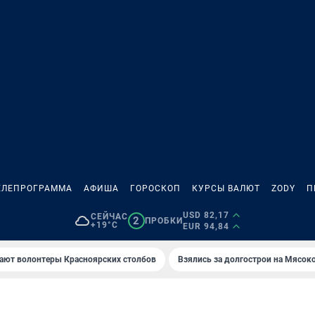
ЕЛЕПРОГРАММА
АФИША
ГОРОСКОП
КУРСЫ ВАЛЮТ
ZODY
П
USD 82,17
СЕЙЧАС
2
ПРОБКИ
+19°C
EUR 94,84
ают волонтеры Красноярских столбов
Взялись за долгострои на Мясок