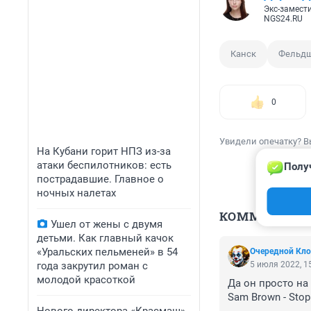
Экс-замест
NGS24.RU
Канск
Фельд
0
Увидели опечатку? В
На Кубани горит НПЗ из-за
атаки беспилотников: есть
Полу
пострадавшие. Главное о
ночных налетах
КОММЕНТАР
Ушел от жены с двумя
детьми. Как главный качок
«Уральских пельменей» в 54
Очередной Кло
года закрутил роман с
5 июля 2022, 1
молодой красоткой
Да он просто на 
Sam Brown - Stop
