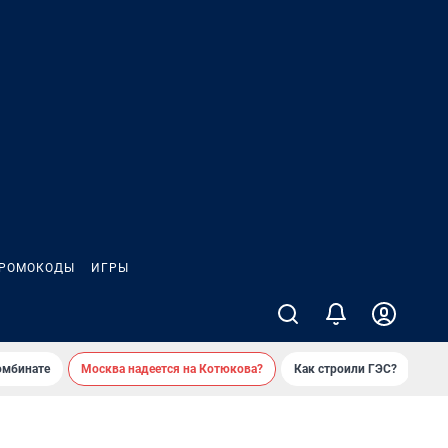
РОМОКОДЫ
ИГРЫ
омбинате
Москва надеется на Котюкова?
Как строили ГЭС?
«Ко