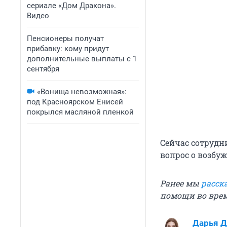
сериале «Дом Дракона».
Видео
Пенсионеры получат
прибавку: кому придут
дополнительные выплаты с 1
сентября
«Вонища невозможная»:
под Красноярском Енисей
покрылся масляной пленкой
Сейчас сотрудн
вопрос о возбуж
Ранее мы
расск
помощи во врем
Дарья Д