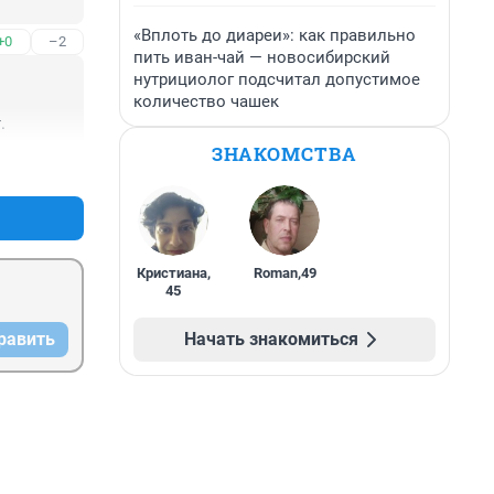
«Вплоть до диареи»: как правильно
+0
–2
пить иван-чай — новосибирский
нутрициолог подсчитал допустимое
количество чашек
.
ЗНАКОМСТВА
+3
–1
Кристиана
,
Roman
,
49
45
Начать знакомиться
равить