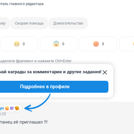
итель главного редактора
шер
Скорая помощь
Домогательство
0
0
0
ыделите фрагмент и нажмите Ctrl+Enter
чай награды за комментарии и другие задания!
Подробнее в профиле
ИИ
5
ун
5:25
танец её приглашал !!! 
