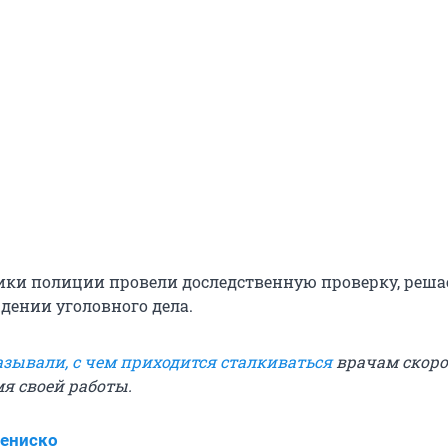
ики полиции провели доследственную проверку, реша
дении уголовного дела.
азывали, с чем приходится сталкиваться
врачам скор
я своей работы.
ениско