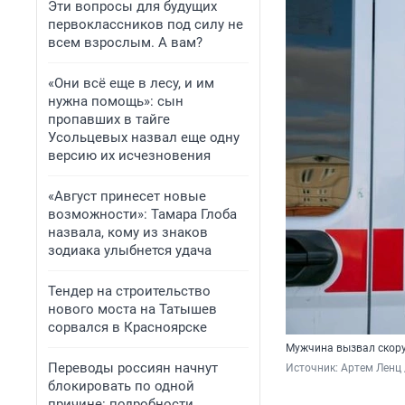
Эти вопросы для будущих
первоклассников под силу не
всем взрослым. А вам?
«Они всё еще в лесу, и им
нужна помощь»: сын
пропавших в тайге
Усольцевых назвал еще одну
версию их исчезновения
«Август принесет новые
возможности»: Тамара Глоба
назвала, кому из знаков
зодиака улыбнется удача
Тендер на строительство
нового моста на Татышев
сорвался в Красноярске
Мужчина вызвал скору
Переводы россиян начнут
Источник: 
Артем Ленц 
блокировать по одной
причине: подробности