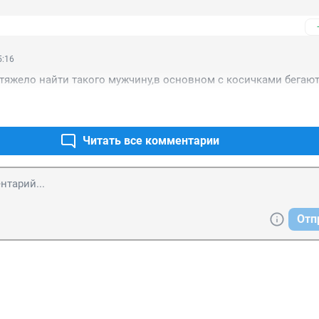
аха !!! 😂😂😂
5:16
 тяжело найти такого мужчину,в основном с косичками бегают
Читать все комментарии
Отп