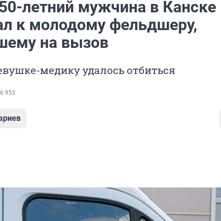
50-летний мужчина в Канске
ал к молодому фельдшеру,
шему на вызов
евушке-медику удалось отбиться
6 955
ариев