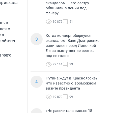
приехала
скандалом — его сестру
обвинили в пении под
фанеру
30 872
51
ль в
лся с
ал
Когда концерт обернулся
3
 обнять.
скандалом. Ваня Дмитриенко
извинился перед Линочкой
Ли за выступление сестры
 чего
под ее голос
22 114
23
Путина ждут в Красноярске?
4
Что известно о возможном
визите президента
19 870
99
«Не рассчитала силы»: 18-