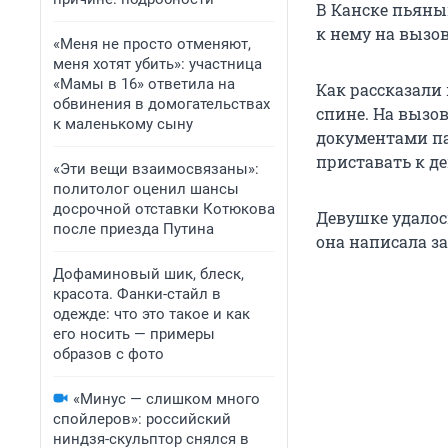
В Канске пьяны
к нему на вызов
«Меня не просто отменяют,
меня хотят убить»: участница
«Мамы в 16» ответила на
Как рассказали
обвинения в домогательствах
спине. На вызо
к маленькому сыну
документами па
приставать к д
«Эти вещи взаимосвязаны»:
политолог оценил шансы
досрочной отставки Котюкова
Девушке удалос
после приезда Путина
она написала з
Дофаминовый шик, блеск,
красота. Фанки-стайл в
одежде: что это такое и как
его носить — примеры
образов с фото
«Минус — слишком много
спойлеров»: российский
ниндзя-скульптор снялся в