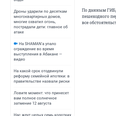
По данным ГИБД
Дроны ударили по десяткам
пешеходного пе
многоквартирных домов,
многие охватил огонь,
все обстоятельс
пострадали дети: главное об
атаке
На SHAMAN'а упало
ограждение во время
выступления в Абакане —
видео
На какой срок отодвинули
реформу семейной ипотеки: в
правительстве назвали риски
Ловите момент: что принесет
вам полное солнечное
затмение 12 августа
Нас ждут целых семь коротких