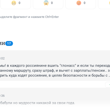
0
0
0
ыделите фрагмент и нажмите Ctrl+Enter
ИИ
17
0:02
ы! в каждого россиянине вшить "глонасс" и если ты переход
анному маршруту, сразу штраф, и вычет с зарплаты/пенсии.. з
ить куда ходят россияние, в целях безопасности и борьбы с 
ечно)) а то вдруг кружки навэльного помещают))
9:36
бабули но мудрости никакой за свои года.