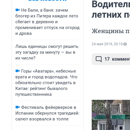
Водитель
Не Бали, а баня: зачем
летних п
блогер из Питера каждое лето
сбегает в деревню и
променивает отпуск на огород
Женщины пыт
и дрова
24 мая 2019, 20:10
Лишь единицы смогут решить
эту загадку за минуту — вы в
их числе?
17
коммен
Горы «Аватара», небесные
врата и город водопадов. Что
обязательно стоит увидеть в
Китае: рейтинг бывалого
путешественника
Фестиваль фейерверков в
Испании обернулся трагедией:
салют взорвался в толпе