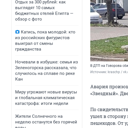
Отдых за 300 рублей: как
выглядят 10 самых
бюджетных отелей Египта —
обзор с фото
Катись, пока молодой: кто
из российских фигуристов
выиграл от смены
гражданства
Ночевали в избушке: семья из
В ДТП на Говорова сб
Зеленогорска рассказала, что
Источник: 
kraschp / vk
случилось на сплаве по реке
Кан
Авария произош
Миру угрожают новые вирусы
«Звездный». Дв
и глобальная климатическая
катастрофа: итоги недели
По свидетельств
ушел в сторону
Жители Солнечного на
неделю останутся без горячей
пешеходов. От 
воды