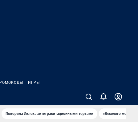
РОМОКОДЫ
ИГРЫ
Покорила Ивлева антигравитационными тортами
«Веселого молочни