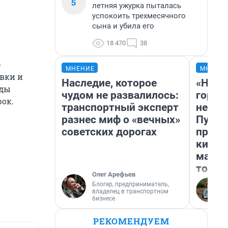
5
летняя ужурка пыталась
успокоить трехмесячного
сына и убила его
18 470
38
е
МНЕНИЕ
МНЕНИ
овки и
Наследие, которое
«Нет 
оды
чудом не развалилось:
городо
рок.
транспортный эксперт
недоф
разнес миф о «вечных»
Путеш
советских дорогах
проех
килом
машин
того
Олег Арефьев
Блогер, предприниматель,
владелец в транспортном
бизнесе
РЕКОМЕНДУЕМ