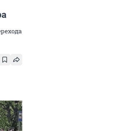
ра
ерехода