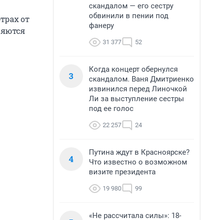
скандалом — его сестру
обвинили в пении под
трах от
фанеру
няются
31 377
52
Когда концерт обернулся
3
скандалом. Ваня Дмитриенко
извинился перед Линочкой
Ли за выступление сестры
под ее голос
22 257
24
Путина ждут в Красноярске?
4
Что известно о возможном
визите президента
19 980
99
«Не рассчитала силы»: 18-