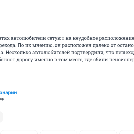
етях автолюбители сетуют на неудобное расположени
рехода. По их мнению, он расположен далеко от остан
ра. Несколько автолюбителей подтвердили, что пешех
егают дорогу именно в том месте, где сбили пенсионе
онарин
тор