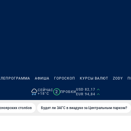
ЕЛЕПРОГРАММА
АФИША
ГОРОСКОП
КУРСЫ ВАЛЮТ
ZODY
П
USD 82,17
СЕЙЧАС
2
ПРОБКИ
+18°C
EUR 94,84
сноярских столбов
Будет ли ЗАГС в виадуке за Центральным парком?