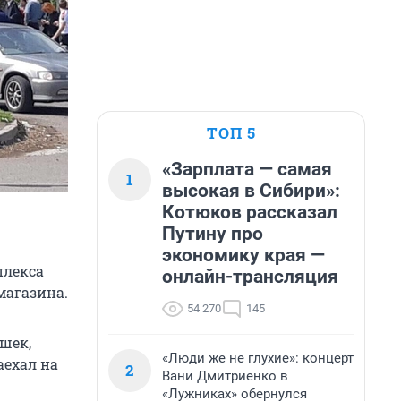
ТОП 5
«Зарплата — самая
1
высокая в Сибири»:
Котюков рассказал
Путину про
экономику края —
плекса
онлайн-трансляция
магазина.
54 270
145
шек,
«Люди же не глухие»: концерт
аехал на
2
Вани Дмитриенко в
«Лужниках» обернулся