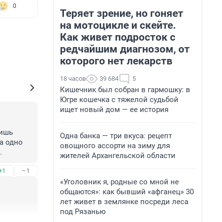
0
Теряет зрение, но гоняет
на мотоцикле и скейте.
Как живет подросток с
редчайшим диагнозом, от
которого нет лекарств
18 часов
39 684
5
Кишечник был собран в гармошку: в
Югре кошечка с тяжелой судьбой
ищет новый дом — ее история
ишь 
Одна банка — три вкуса: рецепт
а одно 
овощного ассорти на зиму для
жителей Архангельской области
+1
–1
«Уголовник я, родные со мной не
общаются»: как бывший «афганец» 30
лет живет в землянке посреди леса
под Рязанью