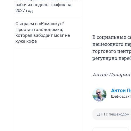
рабочих недель: график на
2027 год
Сыграем в «Ромашку»?
Простая головоломка,
которая взбодрит мозг не
В социальных с
хуже кофе
пешеходного пе
торгового цент
регулярно переб
Антон Понарин
Антон П
Шеф-редак
ДТП с пешеходом