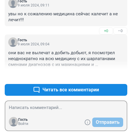
Гость
берут из гугла. Меня 2 года назад чуть не сделали 
9 июля 2024, 09:11
инвалидом. Хорошо в Новосибирске есть отличные 
увы но к сожалению медицина сейчас калечит а не 
специалистя
лечит!!!
+0
–0
Гость
9 июля 2024, 09:04
они вас не вылечат а добить добьют, я посмотрел 
неоднократно на всю медицину с их шарлатанами 
сменами диагнозов с их махинациями и 
провокациями с их бюрократией. Всего вам доброго 
+0
–0
желаю вам чтобы выздоравливали!!!
Читать все комментарии
Гость
Отправить
Войти