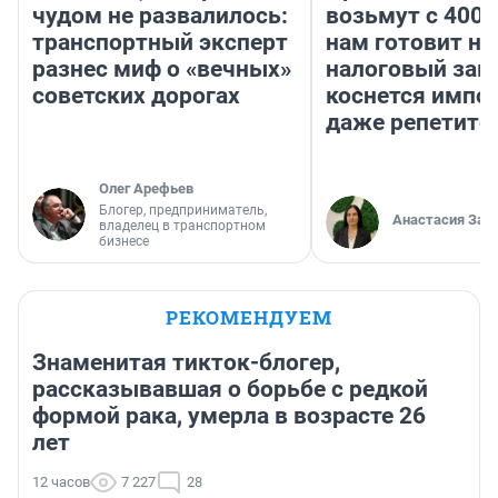
чудом не развалилось:
возьмут с 4000
транспортный эксперт
нам готовит н
разнес миф о «вечных»
налоговый зако
советских дорогах
коснется импор
даже репетито
Олег Арефьев
Блогер, предприниматель,
Анастасия Зав
владелец в транспортном
бизнесе
РЕКОМЕНДУЕМ
Знаменитая тикток-блогер,
рассказывавшая о борьбе с редкой
формой рака, умерла в возрасте 26
лет
12 часов
7 227
28