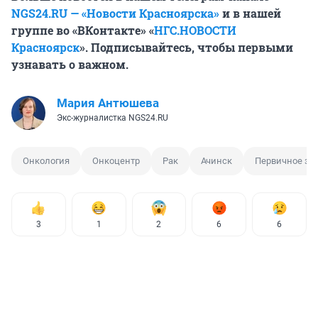
NGS24.RU — «Новости Красноярска»
и в нашей
группе во «ВКонтакте» «
НГС.НОВОСТИ
Красноярск
». Подписывайтесь, чтобы первыми
узнавать о важном.
Мария Антюшева
Экс-журналистка NGS24.RU
Онкология
Онкоцентр
Рак
Ачинск
Первичное зв
3
1
2
6
6