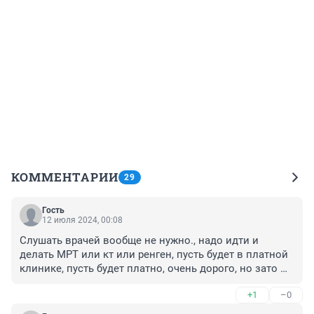
КОММЕНТАРИИ
29
Гость
12 июля 2024, 00:08
Слушать врачей вообще не нужно., надо идти и 
делать МРТ или кт или ренген, пусть будет в платной 
клинике, пусть будет платно, очень дорого, но зато 
диагноз выясниться раньше и не будет упущеное 
+1
–0
время. А врачей из нашей ЦРБ, кто не пройдёт 
аттестацию, по увольнять. Одни бездари. Диагноз 