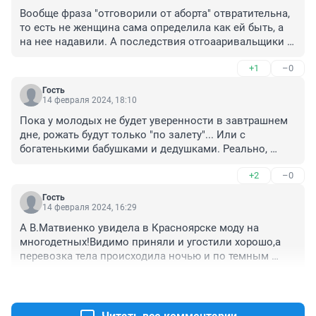
Вообще фраза "отговорили от аборта" отвратительна, 
то есть не женщина сама определила как ей быть, а 
на нее надавили. А последствия отгоааривальщики 
расхлебывать не будут, удобно. Рождаемость низкая 
+1
–0
из-за очевидных причин.
Гость
14 февраля 2024, 18:10
Пока у молодых не будет уверенности в завтрашнем 
дне, рожать будут только "по залету"... Или с 
богатенькими бабушками и дедушками. Реально, 
садиков не хватает, школ также, медицина почти 
+2
–0
нулевая..... Жилье-кабала на всю жизнь!!!!! Зато везде 
пишем, год семьи!!! Апплодисменты🧨
Гость
14 февраля 2024, 16:29
А В.Матвиенко увидела в Красноярске моду на 
многодетных!Видимо приняли и угостили хорошо,а 
перевозка тела происходила ночью и по темным 
улицам, чёрный снег она не заметила.
+1
–1