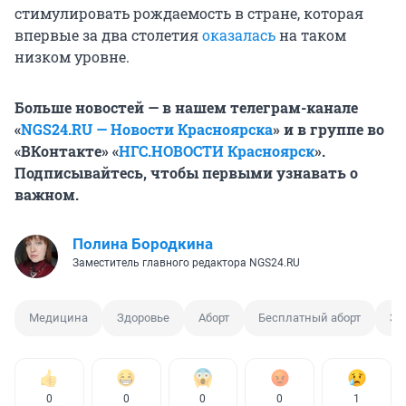
стимулировать рождаемость в стране, которая
впервые за два столетия
оказалась
на таком
низком уровне.
Больше новостей — в нашем телеграм-канале
«
NGS24.RU — Новости Красноярска
» и в группе во
«ВКонтакте» «
НГС.НОВОСТИ Красноярск
».
Подписывайтесь, чтобы первыми узнавать о
важном.
Полина Бородкина
Заместитель главного редактора NGS24.RU
Медицина
Здоровье
Аборт
Бесплатный аборт
За
0
0
0
0
1