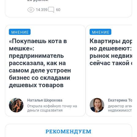
14 359
60
МНЕНИЕ
МНЕНИЕ
«Покупаешь кота в
Квартиры дор
мешке»:
но дешевеют: 
предприниматель
рынок недвиж
рассказала, как на
сейчас такой 
самом деле устроен
бизнес со складами
дешевых товаров
Наталья Шорохова
Екатерина Торо
Открыла кофейную точку на
директор агентс
деньги соцразвития
недвижимости
РЕКОМЕНДУЕМ