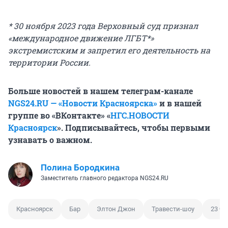
* 30 ноября 2023 года Верховный суд признал
«международное движение ЛГБТ*»
экстремистским и запретил его деятельность на
территории России.
Больше новостей в нашем телеграм-канале
NGS24.RU — «Новости Красноярска»
и в нашей
группе во «ВКонтакте» «
НГС.НОВОСТИ
Красноярск
». Подписывайтесь, чтобы первыми
узнавать о важном.
Полина Бородкина
Заместитель главного редактора NGS24.RU
Красноярск
Бар
Элтон Джон
Травести-шоу
23 Ф