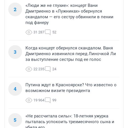
«Люди же не глухие»: концерт Вани
2
Дмитриенко в «Лужниках» обернулся
скандалом — его сестру обвинили в пении
под фанеру
31 287
52
Когда концерт обернулся скандалом. Ваня
3
Дмитриенко извинился перед Линочкой Ли
за выступление сестры под ее голос
22 235
24
Путина ждут в Красноярске? Что известно о
4
возможном визите президента
19 964
99
«Не рассчитала силы»: 18-летняя ужурка
5
пыталась успокоить трехмесячного сына и
убила его