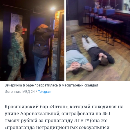
Вечеринка в баре превратилась в масштабный скандал
Источник: 
МВД 24 / 
Telegram
Красноярский бар «Элтон», который находился на
улице Аэровокзальной, оштрафовали на 450
тысяч рублей за пропаганду ЛГБТ* (она же
«пропаганда нетрадиционных сексуальных