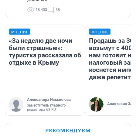
18 403
38
МНЕНИЕ
МНЕНИЕ
«За неделю две ночи
Продашь за 300
были страшные»:
возьмут с 4000
туристка рассказала об
нам готовит н
отдыхе в Крыму
налоговый зако
коснется импор
даже репетито
Александра Исмайлова
Анастасия Зав
заместитель главного
редактора 63.RU
РЕКОМЕНДУЕМ