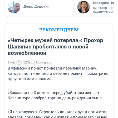
Екатерина Торо
Денис Дедюхин
директор агентс
недвижимости
РЕКОМЕНДУЕМ
«Четырех мужей потеряла»: Прохор
Шаляпин проболтался о новой
возлюбленной
1 час
520
Обсудить
В уфимский приют привезли пермячку Марину,
которая почти ничего о себе не помнит. Посмотрите,
вдруг она вам знакома
«Заказали на 3-летие»: перед убийством жены в
Казани турок забрал торт на день рождения сына
«Я не жалуюсь». Строитель лишился рук и ног и стал
звездой соцсетей: как он живет и почему его семью