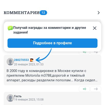
КОММЕНТАРИИ
12
Гость
20 января 2023, 15:09
Получай награды за комментарии и другие 
задания!
Motorola c650 неубиваемый корпус. Ни разу не 
смогли сломать, только царапины. С 10 этажа на 
Подробнее в профиле
асфальт кидали.
+0
–0
280270553
20 января 2023, 01:53
В 2000 году в командировке в Москве купили с 
приятелем Motorola m3788,дорогой и тяжёлый 
аппарат, расходы разделили пополам... Когда сидели 
на конференции нам по работе иногда звонили 
+0
–0
москвичи,звук звонка вызывал у участников 
конференции удивление(большинство было из 
Гость
регионов) , а у нас гордость, по очереди выходя из 
19 января 2023, 15:08
аудитории мы с приятелем специально громко 