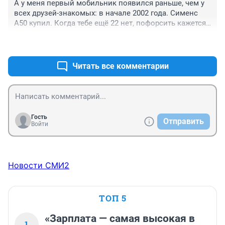
А у меня первый мобильник появился раньше, чем у 
кричали в трубу ,,алло,, и с торжествующим видом 
всех друзей-знакомых: в начале 2002 года. Сименс 
смотрели на окружающих 👍😄На Севере края 
А50 купил. Когда тебе ещё 22 нет, пофорсить кажется 
мобильная связь появилась только в 2002 
самым важным. Звонить-то все равно много не 
году,поэтому столь ценный аппарат использовался 
+1
–0
будешь, никаких денег не напасешься. Реально 
только в командировках ,а потом и вовсе морально 
мобила стала нужна года через два.
устарел....😉до сих хранится у приятеля как память о 
Читать все комментарии
молодости
Гость
Отправить
Войти
Новости СМИ2
ТОП 5
«Зарплата — самая высокая в
1