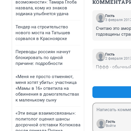
КОММЕНТАР
возможности»: Тамара Глоба
назвала, кому из знаков
зодиака улыбнется удача
Гость
3 февраля 2017
Тендер на строительство
Считаю это амор
нового моста на Татышев
годовщины стра
сорвался в Красноярске
Переводы россиян начнут
Гость
блокировать по одной
2 февраля 2017
причине: подробности
Пффф - обычный 
«Меня не просто отменяют,
меня хотят убить»: участница
«Мамы в 16» ответила на
обвинения в домогательствах
к маленькому сыну
«Эти вещи взаимосвязаны»:
политолог оценил шансы
Гость
досрочной отставки Котюкова
Войти
после приезда Путина