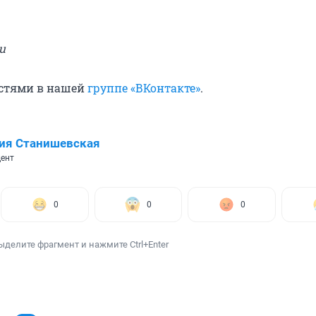
u
остями в нашей
группе «ВКонтакте»
.
ия Станишевская
ент
0
0
0
ыделите фрагмент и нажмите Ctrl+Enter