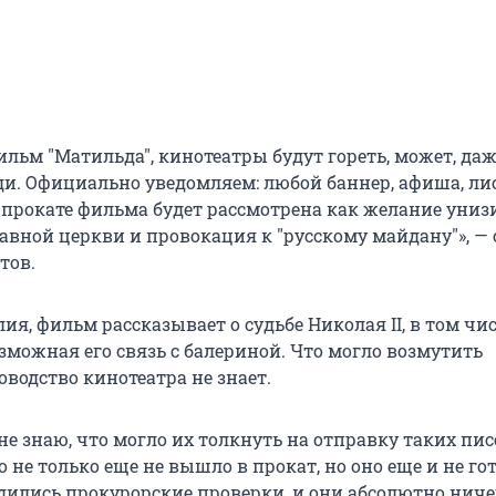
льм "Матильда", кинотеатры будут гореть, может, да
и. Официально уведомляем: любой баннер, афиша, лис
прокате фильма будет рассмотрена как желание униз
авной церкви и провокация к "русскому майдану"», — 
тов.
ия, фильм рассказывает о судьбе Николая II, в том чи
зможная его связь с балериной. Что могло возмутить
оводство кинотеатра не знает.
, не знаю, что могло их толкнуть на отправку таких пис
 не только еще не вышло в прокат, но оно еще и не гот
дились прокурорские проверки, и они абсолютно ниче