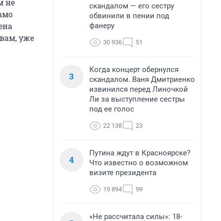
м не
скандалом — его сестру
амо
обвинили в пении под
ена
фанеру
вам, уже
30 936
51
Когда концерт обернулся
3
скандалом. Ваня Дмитриенко
извинился перед Линочкой
Ли за выступление сестры
под ее голос
22 138
23
Путина ждут в Красноярске?
4
Что известно о возможном
визите президента
19 894
99
«Не рассчитала силы»: 18-