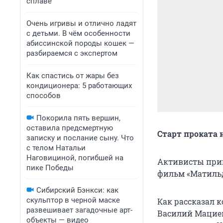
сплаве
Очень игривы и отлично ладят
с детьми. В чём особенности
абиссинской породы кошек —
разбираемся с экспертом
Как спастись от жары без
кондиционера: 5 работающих
способов
Покорила пять вершин,
оставила предсмертную
Старт проката 
записку и послание сыну. Что
с телом Натальи
Наговициной, погибшей на
Активисты приг
пике Победы
фильм «Матильд
Сибирский Бэнкси: как
скульптор в черной маске
Как рассказал 
развешивает загадочные арт-
Василий Мацие
объекты — видео