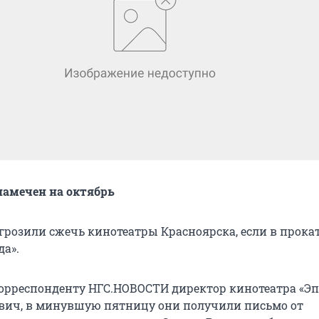
намечен на октябрь
розили сжечь кинотеатры Красноярска, если в прока
а».
корреспонденту НГС.НОВОСТИ директор кинотеатра «Э
вич, в минувшую пятницу они получили письмо от