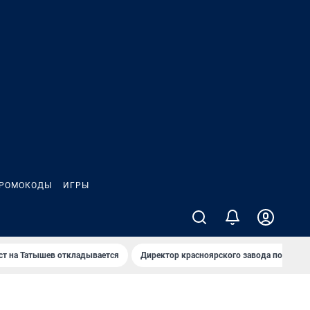
РОМОКОДЫ
ИГРЫ
т на Татышев откладывается
Директор красноярского завода под сан