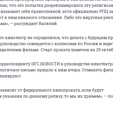
таю, что это попытка разрекламировать эту религиоз
я называет себя православной, хотя официально РПЦ з
ют к ним никакого отношения. Либо это вирусная рекл
ьма», — рассуждает Василий.
т кинотеатр не определился, что делать с будущим п
руководство совещается с коллегами по России и веде
здателями фильма. Старт проката намечен на 25 октяб
орреспонденту НГС.НОВОСТИ в руководстве кинотеатр
алогичное письмо пришло к ним вчера. Отменять филь
планируют.
зависит от федерального кинопроката, если будут
 указания по данному релизу, то мы их примем», — п