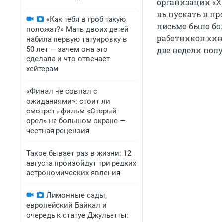
организации «Х
выпускать в пр
«Как тебя в гроб такую
письмо было бо
положат?» Мать двоих детей
работников кино
набила первую татуировку в
50 лет — зачем она это
две недели пол
сделала и что отвечает
хейтерам
«Финал не совпал с
ожиданиями»: стоит ли
смотреть фильм «Старый
орел» на большом экране —
честная рецензия
Такое бывает раз в жизни: 12
августа произойдут три редких
астрономических явления
Лимонные сады,
европейский Байкал и
очередь к статуе Джульетты: