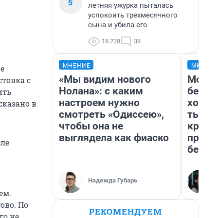
5
летняя ужурка пыталась
успокоить трехмесячного
сына и убила его
18 228
38
МНЕНИЕ
МНЕНИ
же
«Мы видим нового
Мой б
товка с
Нолана»: с каким
береж
ить
настроем нужно
хотел
сказано в
смотреть «Одиссею»,
тысяч
чтобы она не
креди
выглядела как фиаско
приех
сле
безоп
Надежда Губарь
ем.
ово. По
РЕКОМЕНДУЕМ
го не