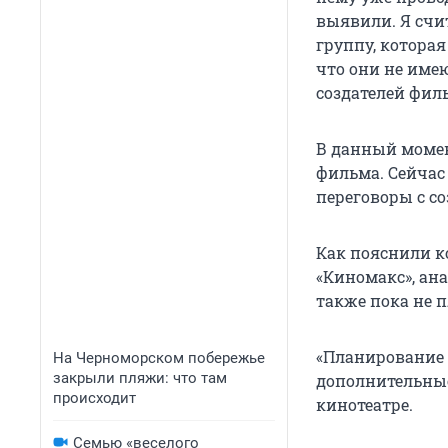
выявили. Я счи
группу, котора
что они не име
создателей фил
В данный момен
фильма. Сейчас 
переговоры с со
Как пояснили к
«Киномакс», ан
также пока не 
«Планирование 
На Черноморском побережье
закрыли пляжи: что там
дополнительные
происходит
кинотеатре.
Семью «веселого