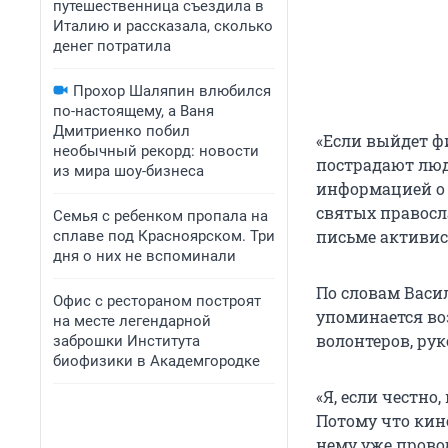
путешественница съездила в
Италию и рассказала, сколько
денег потратила
Прохор Шаляпин влюбился
по-настоящему, а Ваня
Дмитриенко побил
«Если выйдет фи
необычный рекорд: новости
пострадают люд
из мира шоу-бизнеса
информацией о 
святых правосл
Семья с ребенком пропала на
письме активис
сплаве под Красноярском. Три
дня о них не вспоминали
По словам Васил
Офис с рестораном построят
упоминается во
на месте легендарной
волонтеров, рук
заброшки Института
биофизики в Академгородке
«Я, если честно
Потому что кино
нему уже прово