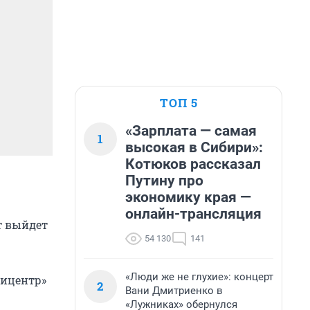
ТОП 5
«Зарплата — самая
1
высокая в Сибири»:
Котюков рассказал
Путину про
экономику края —
онлайн-трансляция
т выйдет
54 130
141
«Люди же не глухие»: концерт
пицентр»
2
Вани Дмитриенко в
«Лужниках» обернулся