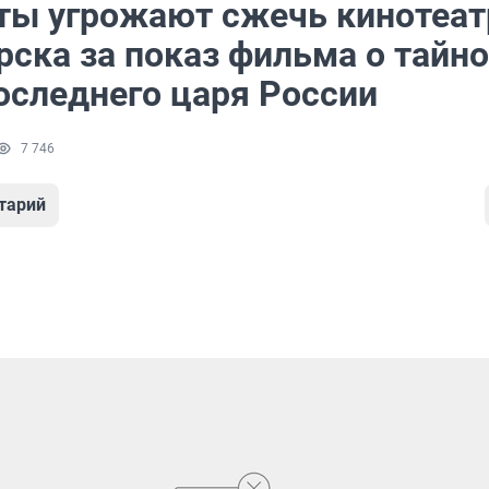
ты угрожают сжечь кинотеа
рска за показ фильма о тайн
оследнего царя России
7 746
тарий