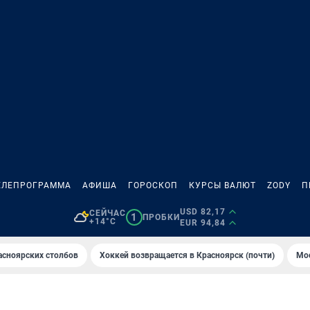
ЕЛЕПРОГРАММА
АФИША
ГОРОСКОП
КУРСЫ ВАЛЮТ
ZODY
П
USD 82,17
СЕЙЧАС
1
ПРОБКИ
+14°C
EUR 94,84
асноярских столбов
Хоккей возвращается в Красноярск (почти)
Мос