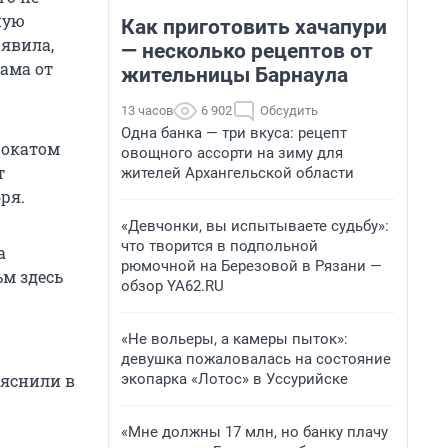
ную
Как приготовить хачапури
аявила,
— несколько рецептов от
ама от
жительницы Барнаула
13 часов
6 902
Обсудить
Одна банка — три вкуса: рецепт
рокатом
овощного ассорти на зиму для
т
жителей Архангельской области
ря.
«Девчонки, вы испытываете судьбу»:
что творится в подпольной
а
рюмочной на Березовой в Рязани —
м здесь
обзор YA62.RU
«Не вольеры, а камеры пыток»:
девушка пожаловалась на состояние
экопарка «Лотос» в Уссурийске
ояснили в
«Мне должны 17 млн, но банку плачу