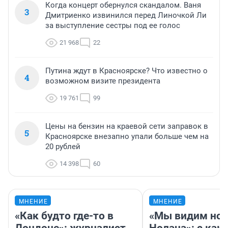
Когда концерт обернулся скандалом. Ваня
3
Дмитриенко извинился перед Линочкой Ли
за выступление сестры под ее голос
21 968
22
Путина ждут в Красноярске? Что известно о
4
возможном визите президента
19 761
99
Цены на бензин на краевой сети заправок в
5
Красноярске внезапно упали больше чем на
20 рублей
14 398
60
МНЕНИЕ
МНЕНИЕ
«Как будто где-то в
«Мы видим нов
Лондоне»: журналист
Нолана»: с как