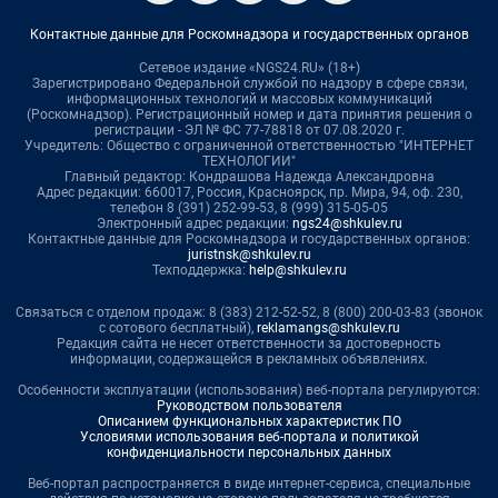
Контактные данные для Роскомнадзора и государственных органов
Сетевое издание «NGS24.RU» (18+)
Зарегистрировано Федеральной службой по надзору в сфере связи,
информационных технологий и массовых коммуникаций
(Роскомнадзор). Регистрационный номер и дата принятия решения о
регистрации - ЭЛ № ФС 77-78818 от 07.08.2020 г.
Учредитель: Общество с ограниченной ответственностью "ИНТЕРНЕТ
ТЕХНОЛОГИИ"
Главный редактор: Кондрашова Надежда Александровна
Адрес редакции: 660017, Россия, Красноярск, пр. Мира, 94, оф. 230,
телефон 8 (391) 252-99-53, 8 (999) 315-05-05
Электронный адрес редакции:
ngs24@shkulev.ru
Контактные данные для Роскомнадзора и государственных органов:
juristnsk@shkulev.ru
Техподдержка:
help@shkulev.ru
Связаться с отделом продаж: 8 (383) 212-52-52, 8 (800) 200-03-83 (звонок
с сотового бесплатный),
reklamangs@shkulev.ru
Редакция сайта не несет ответственности за достоверность
информации, содержащейся в рекламных объявлениях.
Особенности эксплуатации (использования) веб-портала регулируются:
Руководством пользователя
Описанием функциональных характеристик ПО
Условиями использования веб-портала и политикой
конфиденциальности персональных данных
Веб-портал распространяется в виде интернет-сервиса, специальные