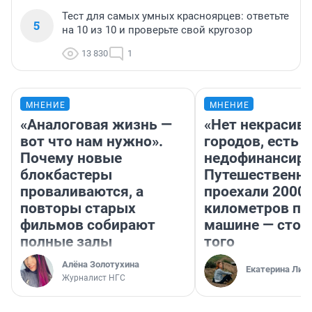
Тест для самых умных красноярцев: ответьте
5
на 10 из 10 и проверьте свой кругозор
13 830
1
МНЕНИЕ
МНЕНИЕ
«Аналоговая жизнь —
«Нет некрасив
вот что нам нужно».
городов, есть
Почему новые
недофинансиро
блокбастеры
Путешественн
проваливаются, а
проехали 2000
повторы старых
километров по 
фильмов собирают
машине — стои
полные залы
того
Алёна Золотухина
Екатерина Лит
Журналист НГС