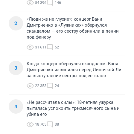
54 396
146
«Люди же не глухие»: концерт Вани
2
Дмитриенко в «Лужниках» обернулся
скандалом — его сестру обвинили в пении
под фанеру
31 611
52
Когда концерт обернулся скандалом. Ваня
3
Дмитриенко извинился перед Линочкой Ли
за выступление сестры под ее голос
22 353
24
«Не рассчитала силы»: 18-летняя ужурка
4
пыталась успокоить трехмесячного сына и
убила его
18 705
38