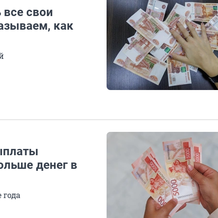
 все свои
азываем, как
й
ыплаты
ольше денег в
 года