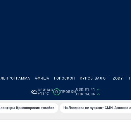
ЕЛЕПРОГРАММА
АФИША
ГОРОСКОП
КУРСЫ ВАЛЮТ
ZODY
П
USD 81,41
СЕЙЧАС
0
ПРОБКИ
+18°C
EUR 94,06
олонтеры Красноярских столбов
На Логинова не пускают СМИ. Законно 