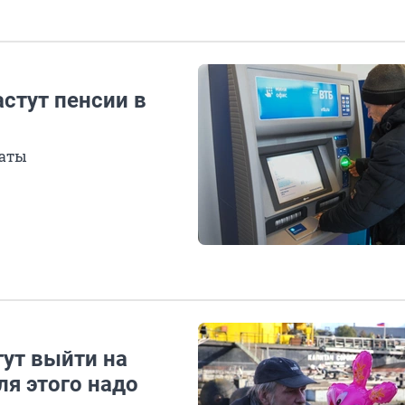
астут пенсии в
латы
ут выйти на
ля этого надо