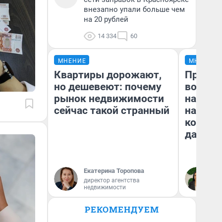
внезапно упали больше чем
на 20 рублей
14 334
60
МНЕНИЕ
МНЕНИЕ
Квартиры дорожают,
Продаш
но дешевеют: почему
возьмут
рынок недвижимости
нам го
сейчас такой странный
налого
коснет
даже р
Екатерина Торопова
Ан
директор агентства
недвижимости
РЕКОМЕНДУЕМ