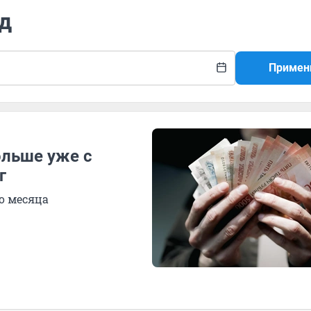
нд
Примен
ольше уже с
г
о месяца