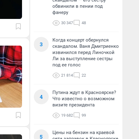
скандалом — его сестру
обвинили в пении под
фанеру
30 347
48
Когда концерт обернулся
3
скандалом. Ваня Дмитриенко
извинился перед Линочкой
Ли за выступление сестры
под ее голос
21 814
22
Путина ждут в Красноярске?
4
Что известно о возможном
визите президента
19 682
99
Цены на бензин на краевой
5
сети заправок в Красноярске