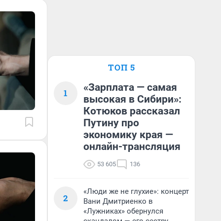
ТОП 5
«Зарплата — самая
1
высокая в Сибири»:
Котюков рассказал
Путину про
экономику края —
онлайн-трансляция
53 605
136
«Люди же не глухие»: концерт
2
Вани Дмитриенко в
«Лужниках» обернулся