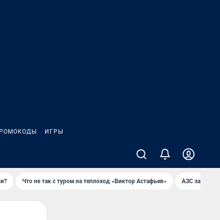
РОМОКОДЫ
ИГРЫ
ли?
Что не так с туром на теплоход «Виктор Астафьев»
AЗС закупае