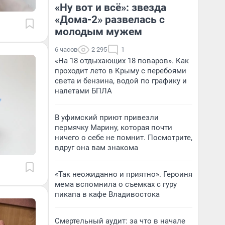
«Ну вот и всё»: звезда
«Дома-2» развелась с
молодым мужем
6 часов
2 295
1
«На 18 отдыхающих 18 поваров». Как
проходит лето в Крыму с перебоями
света и бензина, водой по графику и
налетами БПЛА
В уфимский приют привезли
пермячку Марину, которая почти
ничего о себе не помнит. Посмотрите,
вдруг она вам знакома
«Так неожиданно и приятно». Героиня
мема вспомнила о съемках с гуру
пикапа в кафе Владивостока
Смертельный аудит: за что в начале