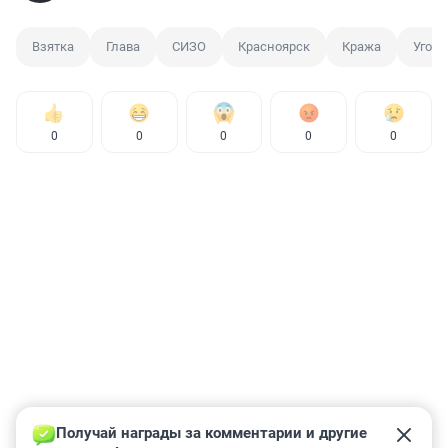
Взятка
Глава
СИЗО
Красноярск
Кража
Уголо
0
0
0
0
0
Получай награды за комментарии и другие 