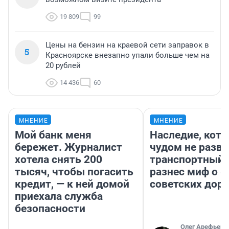
19 809
99
Цены на бензин на краевой сети заправок в
5
Красноярске внезапно упали больше чем на
20 рублей
14 436
60
МНЕНИЕ
МНЕНИЕ
Мой банк меня
Наследие, кото
бережет. Журналист
чудом не разва
хотела снять 200
транспортный 
тысяч, чтобы погасить
разнес миф о 
кредит, — к ней домой
советских доро
приехала служба
безопасности
Олег Арефьев