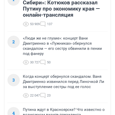
Сибири»: Котюков рассказал
Путину про экономику края —
онлайн-трансляция
53 909
137
«Люди же не глухие»: концерт Вани
2
Дмитриенко в «Лужниках» обернулся
скандалом — его сестру обвинили в пении
под фанеру
30 727
50
Когда концерт обернулся скандалом. Ваня
3
Дмитриенко извинился перед Линочкой Ли
за выступление сестры под ее голос
22 047
23
Путина ждут в Красноярске? Что известно о
4
возможном визите президента