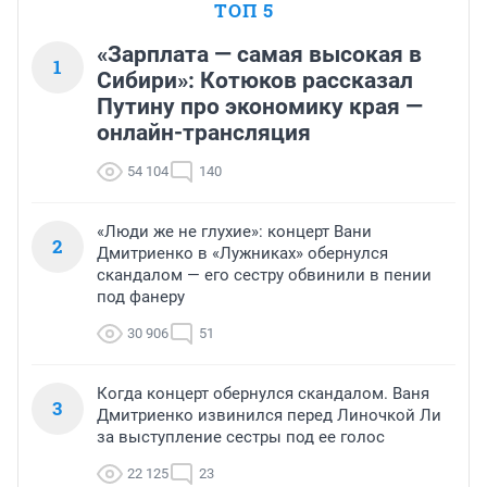
ТОП 5
«Зарплата — самая высокая в
1
Сибири»: Котюков рассказал
Путину про экономику края —
онлайн-трансляция
54 104
140
«Люди же не глухие»: концерт Вани
2
Дмитриенко в «Лужниках» обернулся
скандалом — его сестру обвинили в пении
под фанеру
30 906
51
Когда концерт обернулся скандалом. Ваня
3
Дмитриенко извинился перед Линочкой Ли
за выступление сестры под ее голос
22 125
23