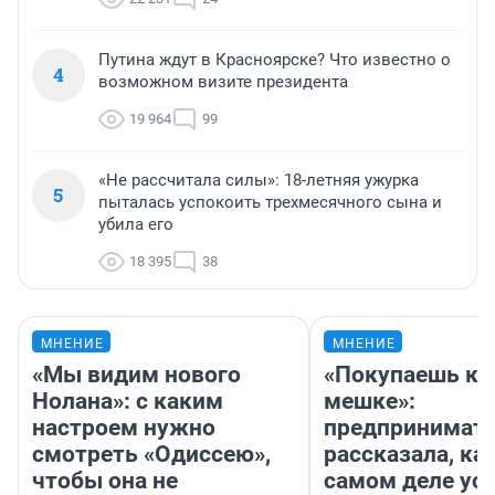
Путина ждут в Красноярске? Что известно о
4
возможном визите президента
19 964
99
«Не рассчитала силы»: 18-летняя ужурка
5
пыталась успокоить трехмесячного сына и
убила его
18 395
38
МНЕНИЕ
МНЕНИЕ
«Мы видим нового
«Покупаешь ко
Нолана»: с каким
мешке»:
настроем нужно
предпринимат
смотреть «Одиссею»,
рассказала, как
чтобы она не
самом деле ус