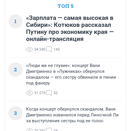
ТОП 5
«Зарплата — самая высокая в
1
Сибири»: Котюков рассказал
Путину про экономику края —
онлайн-трансляция
54 240
143
«Люди же не глухие»: концерт Вани
2
Дмитриенко в «Лужниках» обернулся
скандалом — его сестру обвинили в пении
под фанеру
31 275
52
Когда концерт обернулся скандалом. Ваня
3
Дмитриенко извинился перед Линочкой Ли
за выступление сестры под ее голос
22 231
24