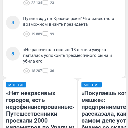
22 134
23
Путина ждут в Красноярске? Что известно о
4
возможном визите президента
19 889
99
«Не рассчитала силы»: 18-летняя ужурка
5
пыталась успокоить трехмесячного сына и
убила его
18 207
36
МНЕНИЕ
МНЕНИЕ
«Нет некрасивых
«Покупаешь кот
городов, есть
мешке»:
недофинансированные».
предпринимате
Путешественники
рассказала, как
проехали 2000
самом деле уст
километров по Уралу на
бизнес со скла