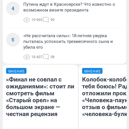
Путина ждут в Красноярске? Что известно о
4
возможном визите президента
19 965
99
«Не рассчитала силы»: 18-летняя ужурка
5
пыталась успокоить трехмесячного сына и
убила его
18 407
38
МНЕНИЕ
МНЕНИЕ
«Финал не совпал с
Колобок-колобо
ожиданиями»: стоит ли
тебя боюсь! Рад
смотреть фильм
отложили прок
«Старый орел» на
«Человека-паук
большом экране —
отзыв о фильме
честная рецензия
«человека-булк