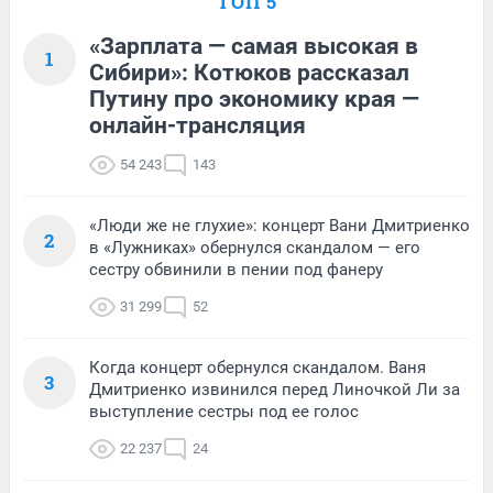
ТОП 5
«Зарплата — самая высокая в
1
Сибири»: Котюков рассказал
Путину про экономику края —
онлайн-трансляция
54 243
143
«Люди же не глухие»: концерт Вани Дмитриенко
2
в «Лужниках» обернулся скандалом — его
сестру обвинили в пении под фанеру
31 299
52
Когда концерт обернулся скандалом. Ваня
3
Дмитриенко извинился перед Линочкой Ли за
выступление сестры под ее голос
22 237
24