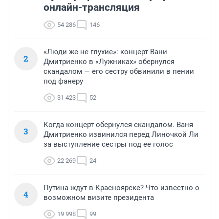
онлайн-трансляция
54 286
146
«Люди же не глухие»: концерт Вани
2
Дмитриенко в «Лужниках» обернулся
скандалом — его сестру обвинили в пении
под фанеру
31 423
52
Когда концерт обернулся скандалом. Ваня
3
Дмитриенко извинился перед Линочкой Ли
за выступление сестры под ее голос
22 269
24
Путина ждут в Красноярске? Что известно о
4
возможном визите президента
19 998
99