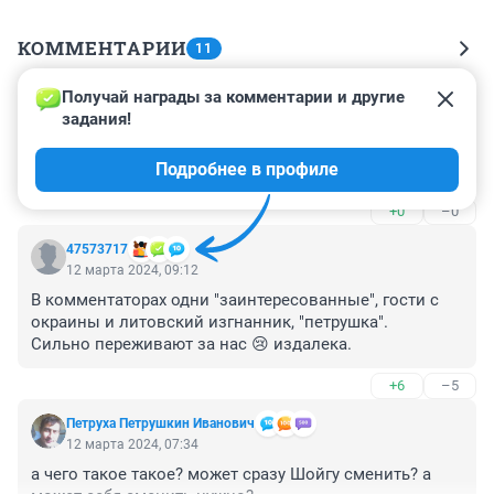
КОММЕНТАРИИ
11
Получай награды за комментарии и другие 
Гость
12 марта 2024, 09:49
задания!
Предыдущие зАмы не по чину брали? "Шура, 
Подробнее в профиле
запускайте Булыгу!" 😁
+0
–0
47573717
12 марта 2024, 09:12
В комментаторах одни "заинтересованные", гости с 
окраины и литовский изгнанник, "петрушка". 

Сильно переживают за нас 😢 издалека.
+6
–5
Петруха Петрушкин Иванович
12 марта 2024, 07:34
а чего такое такое? может сразу Шойгу сменить? а 