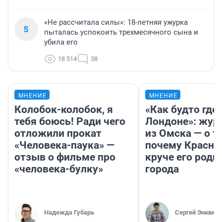
«Не рассчитала силы»: 18-летняя ужурка
5
пыталась успокоить трехмесячного сына и
убила его
18 514
38
МНЕНИЕ
МНЕНИЕ
Колобок-колобок, я
«Как будто где-
тебя боюсь! Ради чего
Лондоне»: жур
отложили прокат
из Омска — о т
«Человека-паука» —
почему Красно
отзыв о фильме про
круче его родн
«человека-булку»
города
Надежда Губарь
Сергей Энквист