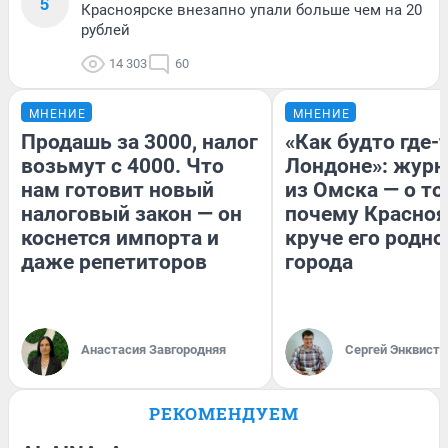
5
Красноярске внезапно упали больше чем на 20
рублей
14 303
60
МНЕНИЕ
МНЕНИЕ
Продашь за 3000, налог
«Как будто где-
возьмут с 4000. Что
Лондоне»: журн
нам готовит новый
из Омска — о то
налоговый закон — он
почему Красно
коснется импорта и
круче его родно
даже репетиторов
города
Анастасия Завгородняя
Сергей Энквист
РЕКОМЕНДУЕМ