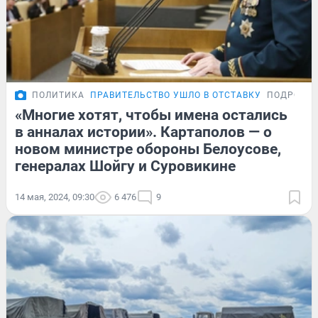
ПОЛИТИКА
ПРАВИТЕЛЬСТВО УШЛО В ОТСТАВКУ
ПОДРОБН
«Многие хотят, чтобы имена остались
в анналах истории». Картаполов — о
новом министре обороны Белоусове,
генералах Шойгу и Суровикине
14 мая, 2024, 09:30
6 476
9