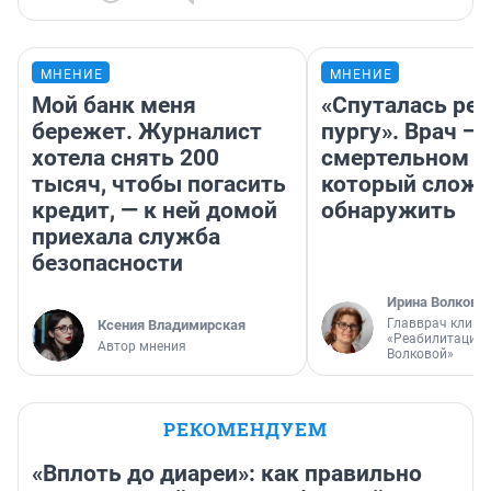
МНЕНИЕ
МНЕНИЕ
Мой банк меня
«Спуталась реч
бережет. Журналист
пургу». Врач — 
хотела снять 200
смертельном д
тысяч, чтобы погасить
который слож
кредит, — к ней домой
обнаружить
приехала служба
безопасности
Ирина Волкова
Главврач клини
Ксения Владимирская
«Реабилитация 
Автор мнения
Волковой»
РЕКОМЕНДУЕМ
«Вплоть до диареи»: как правильно