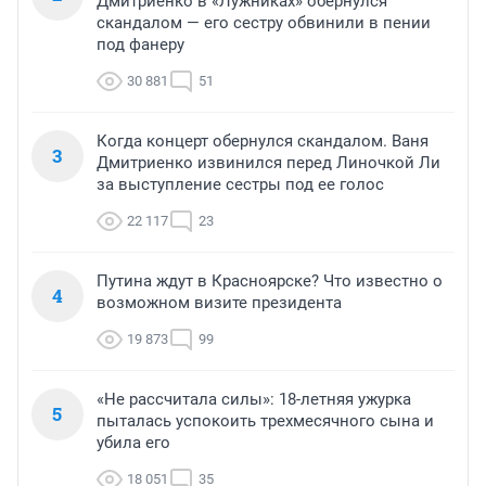
Дмитриенко в «Лужниках» обернулся
скандалом — его сестру обвинили в пении
под фанеру
30 881
51
Когда концерт обернулся скандалом. Ваня
3
Дмитриенко извинился перед Линочкой Ли
за выступление сестры под ее голос
22 117
23
Путина ждут в Красноярске? Что известно о
4
возможном визите президента
19 873
99
«Не рассчитала силы»: 18-летняя ужурка
5
пыталась успокоить трехмесячного сына и
убила его
18 051
35