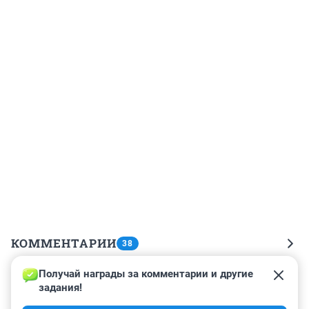
КОММЕНТАРИИ
38
Получай награды за комментарии и другие 
Гость
29 декабря 2022, 11:19
задания!
Размышляю, зачем украинским спецслужбам Чегем? 