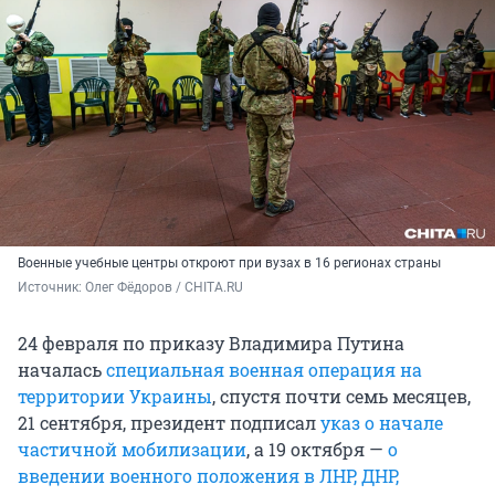
Военные учебные центры откроют при вузах в 16 регионах страны
Источник: 
Олег Фёдоров / CHITA.RU
24 февраля по приказу Владимира Путина
началась
специальная военная операция на
территории Украины
, спустя почти семь месяцев,
21 сентября, президент подписал
указ о начале
частичной мобилизации
, а 19 октября —
о
введении военного положения в ЛНР, ДНР,