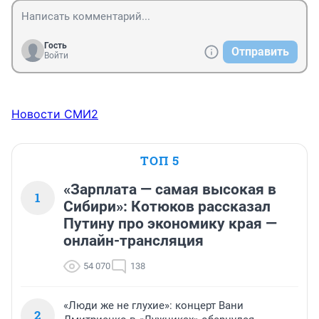
Гость
Отправить
Войти
Новости СМИ2
ТОП 5
«Зарплата — самая высокая в
1
Сибири»: Котюков рассказал
Путину про экономику края —
онлайн-трансляция
54 070
138
«Люди же не глухие»: концерт Вани
2