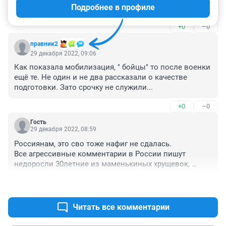
Подробнее в профиле
У кого нибудь есть варианты?
+0
–0
правник2
29 декабря 2022, 09:06
Как показала мобилизация, " бойцы" то после военки 
ещё те. Не один и не два рассказали о качестве 
подготовки. Зато срочку не служили...
+0
–0
Гость
29 декабря 2022, 08:59
Россиянам, это сво тоже нафиг не сдалась. 

Все агрессивные комментарии в России пишут 
недоросли 30летние из маменькиных хрущевок, 
пенсионеры и ребята на зарплате. 

+4
–2
Нормальные россияне работают; учатся; растят детей 
и делают бизнес, им вся эта фигня нафиг не сдалась.
Читать все комментарии