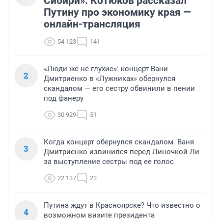
Сибири»: Котюков рассказал
Путину про экономику края —
онлайн-трансляция
54 123
141
«Люди же не глухие»: концерт Вани
2
Дмитриенко в «Лужниках» обернулся
скандалом — его сестру обвинили в пении
под фанеру
30 929
51
Когда концерт обернулся скандалом. Ваня
3
Дмитриенко извинился перед Линочкой Ли
за выступление сестры под ее голос
22 137
23
Путина ждут в Красноярске? Что известно о
4
возможном визите президента