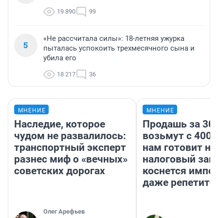
19 890
99
«Не рассчитала силы»: 18-летняя ужурка
5
пыталась успокоить трехмесячного сына и
убила его
18 217
36
МНЕНИЕ
МНЕНИЕ
Наследие, которое
Продашь за 300
чудом не развалилось:
возьмут с 4000
транспортный эксперт
нам готовит н
разнес миф о «вечных»
налоговый зако
советских дорогах
коснется импор
даже репетито
Олег Арефьев