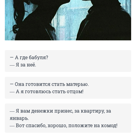
— А где бабуля?
― Я за неё.
— Она готовится стать матерью.
― А я готовлюсь стать отцом!
― Я вам денежки принес, за квартиру, за
январь.
― Вот спасибо, хорошо, положите на комод!