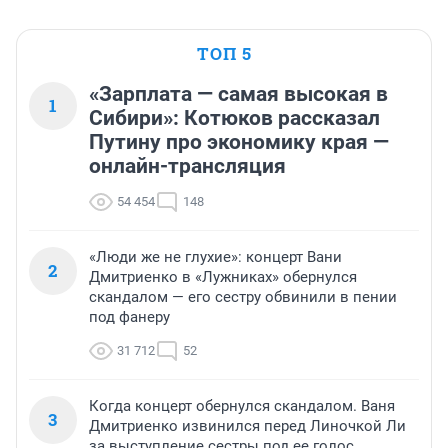
ТОП 5
«Зарплата — самая высокая в
1
Сибири»: Котюков рассказал
Путину про экономику края —
онлайн-трансляция
54 454
148
«Люди же не глухие»: концерт Вани
2
Дмитриенко в «Лужниках» обернулся
скандалом — его сестру обвинили в пении
под фанеру
31 712
52
Когда концерт обернулся скандалом. Ваня
3
Дмитриенко извинился перед Линочкой Ли
за выступление сестры под ее голос