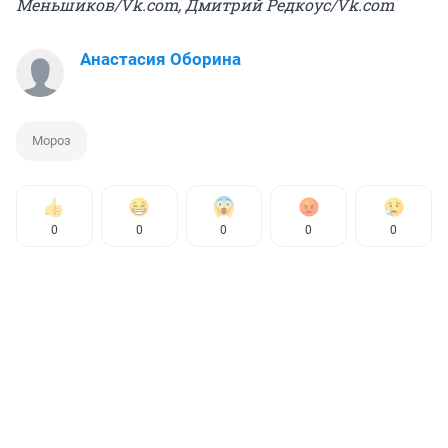
Меньшиков/Vk.com, Дмитрий Редкоус/Vk.com
Анастасия Оборина
Мороз
0
0
0
0
0