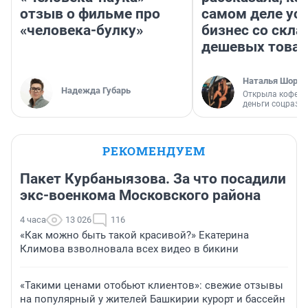
отзыв о фильме про
самом деле ус
«человека-булку»
бизнес со скл
дешевых това
Наталья Шорох
Надежда Губарь
Открыла кофейн
деньги соцразв
РЕКОМЕНДУЕМ
Пакет Курбаныязова. За что посадили
экс-военкома Московского района
4 часа
13 026
116
«Как можно быть такой красивой?» Екатерина
Климова взволновала всех видео в бикини
«Такими ценами отобьют клиентов»: свежие отзывы
на популярный у жителей Башкирии курорт и бассейн