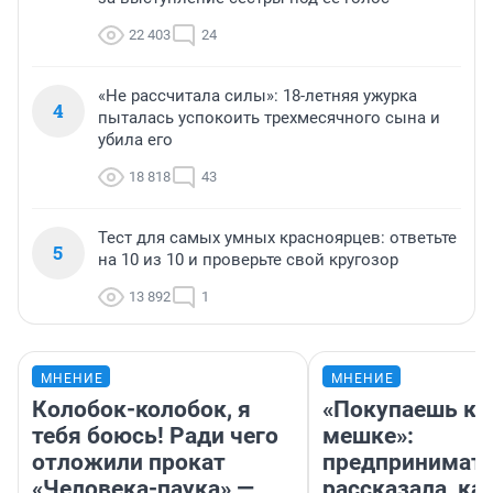
22 403
24
«Не рассчитала силы»: 18-летняя ужурка
4
пыталась успокоить трехмесячного сына и
убила его
18 818
43
Тест для самых умных красноярцев: ответьте
5
на 10 из 10 и проверьте свой кругозор
13 892
1
МНЕНИЕ
МНЕНИЕ
Колобок-колобок, я
«Покупаешь ко
тебя боюсь! Ради чего
мешке»:
отложили прокат
предпринимат
«Человека-паука» —
рассказала, как