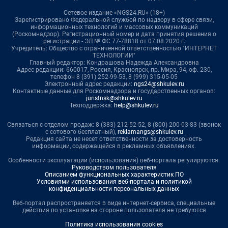
Сетевое издание «NGS24.RU» (18+)
Зарегистрировано Федеральной службой по надзору в сфере связи,
информационных технологий и массовых коммуникаций
(Роскомнадзор). Регистрационный номер и дата принятия решения о
регистрации - ЭЛ № ФС 77-78818 от 07.08.2020 г.
Учредитель: Общество с ограниченной ответственностью "ИНТЕРНЕТ
ТЕХНОЛОГИИ"
Главный редактор: Кондрашова Надежда Александровна
Адрес редакции: 660017, Россия, Красноярск, пр. Мира, 94, оф. 230,
телефон 8 (391) 252-99-53, 8 (999) 315-05-05
Электронный адрес редакции:
ngs24@shkulev.ru
Контактные данные для Роскомнадзора и государственных органов:
juristnsk@shkulev.ru
Техподдержка:
help@shkulev.ru
Связаться с отделом продаж: 8 (383) 212-52-52, 8 (800) 200-03-83 (звонок
с сотового бесплатный),
reklamangs@shkulev.ru
Редакция сайта не несет ответственности за достоверность
информации, содержащейся в рекламных объявлениях.
Особенности эксплуатации (использования) веб-портала регулируются:
Руководством пользователя
Описанием функциональных характеристик ПО
Условиями использования веб-портала и политикой
конфиденциальности персональных данных
Веб-портал распространяется в виде интернет-сервиса, специальные
действия по установке на стороне пользователя не требуются
Политика использования cookies