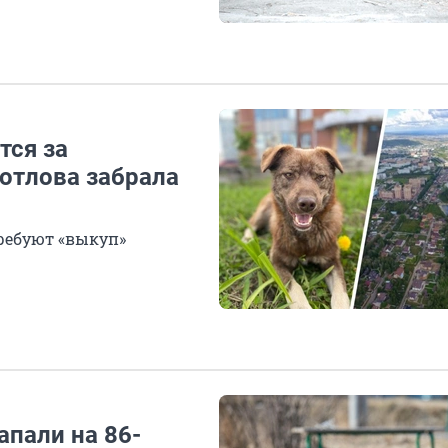
тся за
отлова забрала
ребуют «выкуп»
апали на 86-