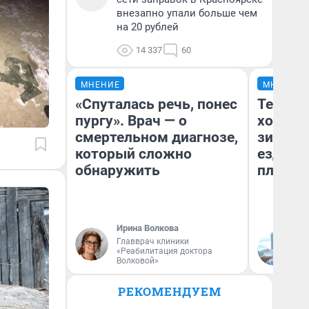
внезапно упали больше чем
на 20 рублей
14 337
60
МНЕНИЕ
МНЕНИЕ
«Спуталась речь, понес
Тепло 
пургу». Врач — о
холодн
смертельном диагнозе,
зимой.
который сложно
ездит н
обнаружить
плюсы 
Ирина Волкова
Главврач клиники
Д
«Реабилитация доктора
Волковой»
РЕКОМЕНДУЕМ