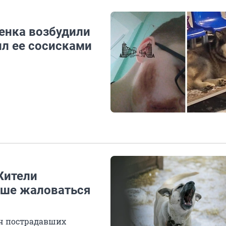
енка возбудили
ил ее сосисками
Жители
ьше жаловаться
яч пострадавших