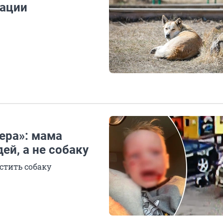
мации
ера»: мама
й, а не собаку
стить собаку