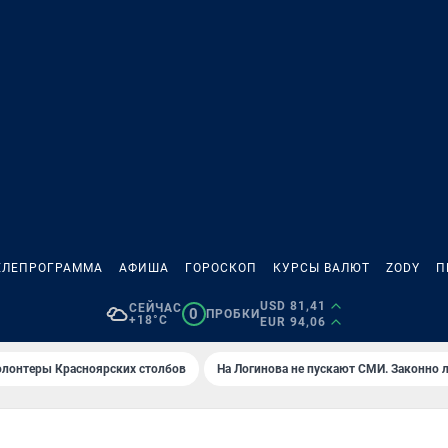
ЕЛЕПРОГРАММА
АФИША
ГОРОСКОП
КУРСЫ ВАЛЮТ
ZODY
П
USD 81,41
СЕЙЧАС
0
ПРОБКИ
+18°C
EUR 94,06
олонтеры Красноярских столбов
На Логинова не пускают СМИ. Законно 