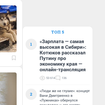
ТОП 5
«Зарплата — самая
1
высокая в Сибири»:
Котюков рассказал
Путину про
экономику края —
онлайн-трансляция
53 614
136
«Люди же не глухие»: концерт
2
Вани Дмитриенко в
«Лужниках» обернулся