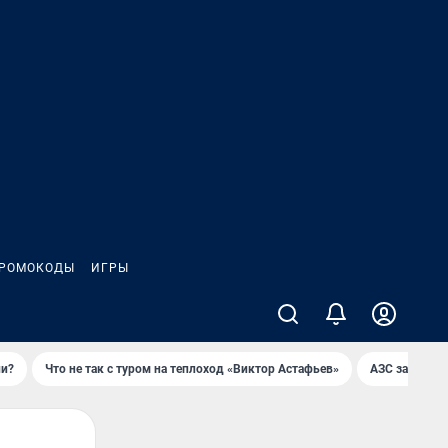
РОМОКОДЫ
ИГРЫ
ли?
Что не так с туром на теплоход «Виктор Астафьев»
AЗС закупае