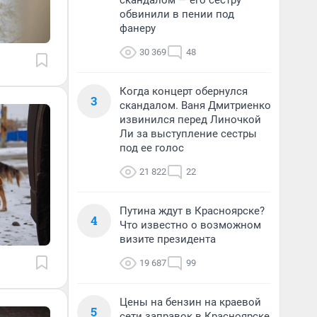
скандалом — его сестру
обвинили в пении под
фанеру
30 369
48
Когда концерт обернулся
3
скандалом. Ваня Дмитриенко
извинился перед Линочкой
Ли за выступление сестры
под ее голос
21 822
22
Путина ждут в Красноярске?
4
Что известно о возможном
визите президента
19 687
99
Цены на бензин на краевой
5
сети заправок в Красноярске