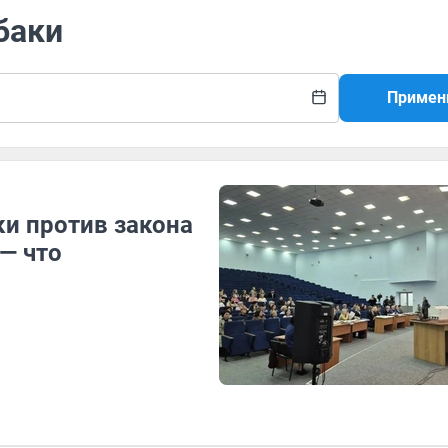
баки
Примен
ки против закона
— что