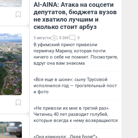
AI-AINA: Атака на соцсети
депутатов, бюджета вузов
не хватило лучшим и
сколько стоит арбуз
5 августа
5 269
3
В уфимский приют привезли
пермячку Марину, которая почти
ничего о себе не помнит. Посмотрите,
вдруг она вам знакома
«Все еще в шоке»: сыну Трусовой
исполнился год — трогательный пост
и фото
«Не привози их мне в третий раз».
Читинец 40 лет разводит голубей,
которые всегда к нему возвращаются
«Она крикнула: „Дядя Боря!“»