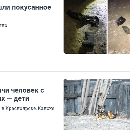
шли покусанное
тно
ячи человек с
их — дети
 в Красноярске, Канске