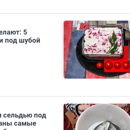
елают: 5
и под шубой
я сельдью под
ваны самые