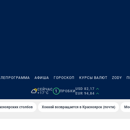
ЕЛЕПРОГРАММА
АФИША
ГОРОСКОП
КУРСЫ ВАЛЮТ
ZODY
П
USD 82,17
СЕЙЧАС
1
ПРОБКИ
+17°C
EUR 94,84
асноярских столбов
Хоккей возвращается в Красноярск (почти)
Мос