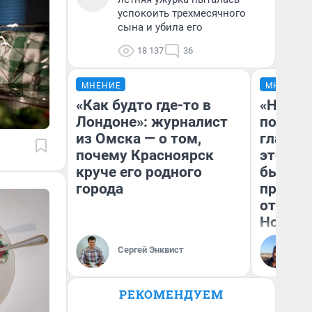
успокоить трехмесячного
сына и убила его
18 137
36
МНЕНИЕ
МНЕНИЕ
«Как будто где-то в
«Никог
Лондоне»: журналист
победи
из Омска — о том,
главны
почему Красноярск
этого г
круче его родного
бьет р
города
прокат
отзыв 
Нолана
Ст
Сергей Энквист
Эк
РЕКОМЕНДУЕМ