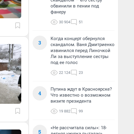
скандалом — его сестру
обвинили в пении под
фанеру
30 904
51
Когда концерт обернулся
3
скандалом. Ваня Дмитриенко
извинился перед Линочкой
Ли за выступление сестры
под ее голос
22 124
23
Путина ждут в Красноярске?
4
Что известно о возможном
визите президента
19 882
99
«Не рассчитала силы»: 18-
5
летняя ужурка пыталась