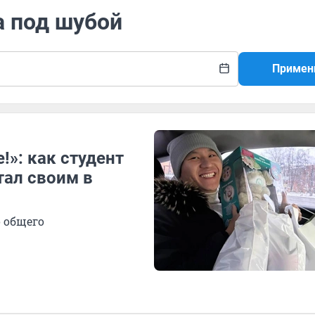
а под шубой
Примен
!»: как студент
тал своим в
о общего