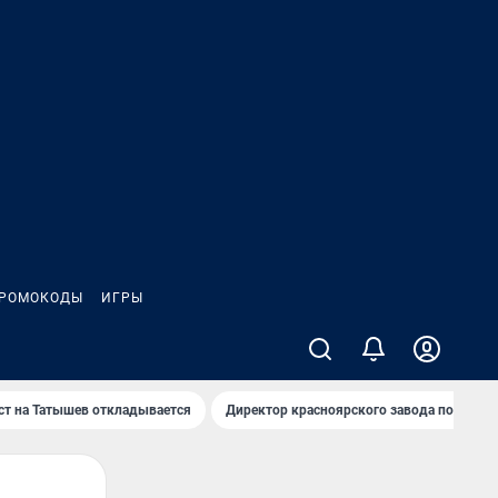
РОМОКОДЫ
ИГРЫ
т на Татышев откладывается
Директор красноярского завода под сан