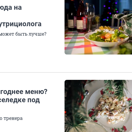
юда на
утрициолога
 может быть лучше?
огоднее меню?
селедке под
о тренера