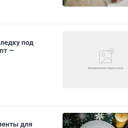
ледку под
пт —
иенты для