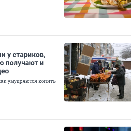
и у стариков,
ю получают и
део
как умудряются копить