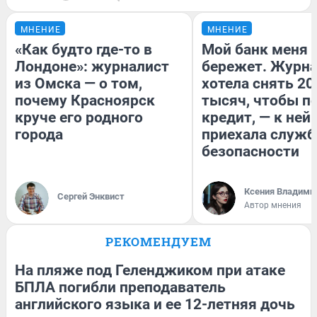
МНЕНИЕ
МНЕНИЕ
«Как будто где-то в
Мой банк меня
Лондоне»: журналист
бережет. Журн
из Омска — о том,
хотела снять 20
почему Красноярск
тысяч, чтобы п
круче его родного
кредит, — к ней
города
приехала служб
безопасности
Ксения Владими
Сергей Энквист
Автор мнения
РЕКОМЕНДУЕМ
На пляже под Геленджиком при атаке
БПЛА погибли преподаватель
английского языка и ее 12-летняя дочь