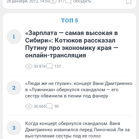
28 декабря, 2012, 14:55
317
Обсудить
ТОП 5
«Зарплата — самая высокая в
1
Сибири»: Котюков рассказал
Путину про экономику края —
онлайн-трансляция
53 874
137
«Люди же не глухие»: концерт Вани Дмитриенко
2
в «Лужниках» обернулся скандалом — его
сестру обвинили в пении под фанеру
30 665
50
Когда концерт обернулся скандалом. Ваня
3
Дмитриенко извинился перед Линочкой Ли за
выступление сестры под ее голос