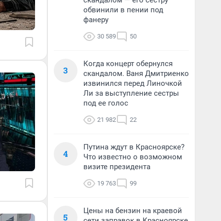
скандалом — его сестру
обвинили в пении под
фанеру
30 589
50
Когда концерт обернулся
3
скандалом. Ваня Дмитриенко
извинился перед Линочкой
Ли за выступление сестры
под ее голос
21 982
22
Путина ждут в Красноярске?
4
Что известно о возможном
визите президента
19 763
99
Цены на бензин на краевой
5
сети заправок в Красноярске