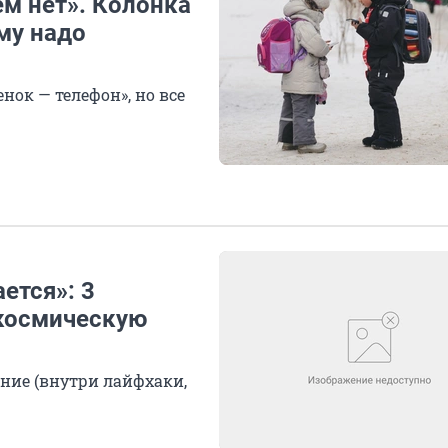
ем нет». Колонка
му надо
ок — телефон», но все
ется»: 3
 космическую
ние (внутри лайфхаки,