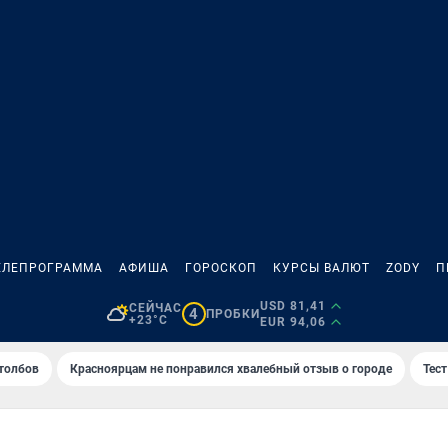
ЕЛЕПРОГРАММА
АФИША
ГОРОСКОП
КУРСЫ ВАЛЮТ
ZODY
П
USD 81,41
СЕЙЧАС
4
ПРОБКИ
+23°C
EUR 94,06
толбов
Красноярцам не понравился хвалебный отзыв о городе
Тес