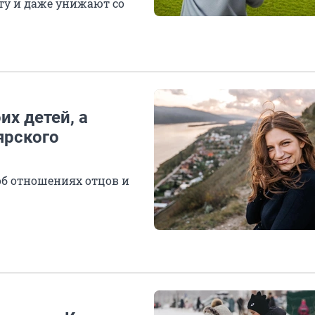
ту и даже унижают со
их детей, а
ярского
б отношениях отцов и