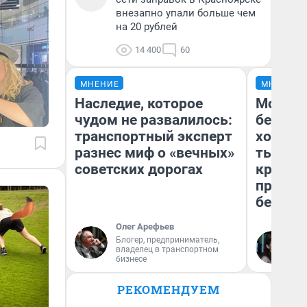
внезапно упали больше чем
на 20 рублей
14 400
60
МНЕНИЕ
МНЕНИЕ
Наследие, которое
Мой ба
чудом не развалилось:
береже
транспортный эксперт
хотела 
разнес миф о «вечных»
тысяч,
советских дорогах
кредит,
приеха
безопа
Олег Арефьев
Блогер, предприниматель,
Кс
владелец в транспортном
Ав
бизнесе
РЕКОМЕНДУЕМ