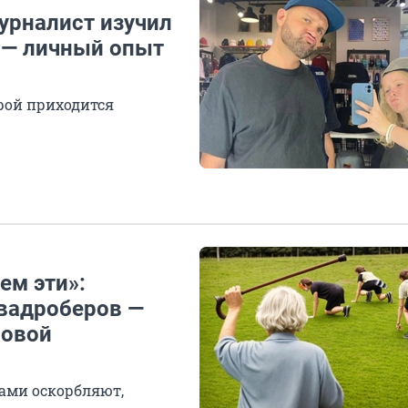
урналист изучил
 — личный опыт
рой приходится
ем эти»:
квадроберов —
новой
ами оскорбляют,