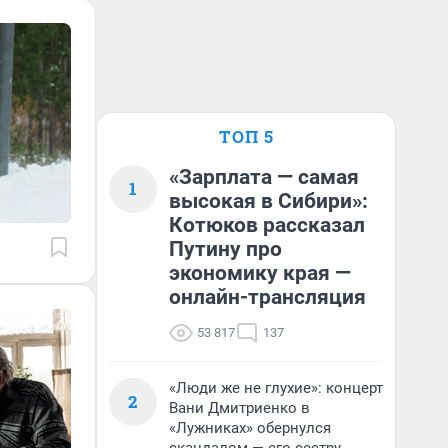
ТОП 5
«Зарплата — самая
1
высокая в Сибири»:
Котюков рассказал
Путину про
экономику края —
онлайн-трансляция
53 817
137
«Люди же не глухие»: концерт
2
Вани Дмитриенко в
«Лужниках» обернулся