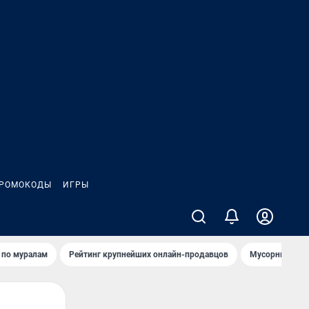
РОМОКОДЫ
ИГРЫ
т по мурaлaм
Рейтинг крупнейших онлайн-продавцов
Мусорный тех