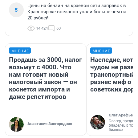
Цены на бензин на краевой сети заправок в
5
Красноярске внезапно упали больше чем на
20 рублей
14 424
60
МНЕНИЕ
МНЕНИЕ
Продашь за 3000, налог
Наследие, кото
возьмут с 4000. Что
чудом не разва
нам готовит новый
транспортный 
налоговый закон — он
разнес миф о 
коснется импорта и
советских доро
даже репетиторов
Олег Арефьев
Блогер, предпри
Анастасия Завгородняя
владелец в тра
бизнесе