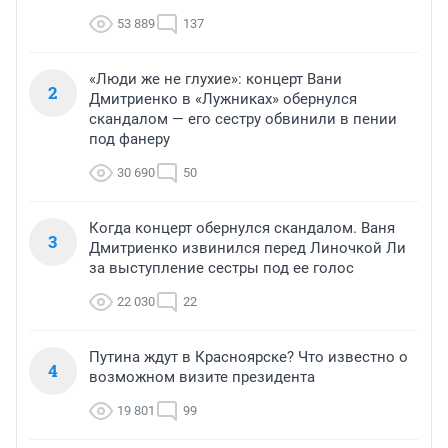
играют вместе, это должно быть для правильного 
53 889
137
развития. Забрать гаджет это поставить крест на 
социуме ребёнка и признать, что как родитель вы так 
себе. Как страус, не видит проблемы, а прячет голову 
«Люди же не глухие»: концерт Вани
в песок.
2
Дмитриенко в «Лужниках» обернулся
скандалом — его сестру обвинили в пении
под фанеру
30 690
50
Когда концерт обернулся скандалом. Ваня
3
Дмитриенко извинился перед Линочкой Ли
за выступление сестры под ее голос
22 030
22
Путина ждут в Красноярске? Что известно о
4
возможном визите президента
19 801
99