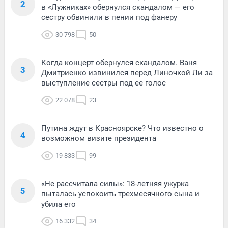
2
в «Лужниках» обернулся скандалом — его
сестру обвинили в пении под фанеру
30 798
50
Когда концерт обернулся скандалом. Ваня
3
Дмитриенко извинился перед Линочкой Ли за
выступление сестры под ее голос
22 078
23
Путина ждут в Красноярске? Что известно о
4
возможном визите президента
19 833
99
«Не рассчитала силы»: 18-летняя ужурка
5
пыталась успокоить трехмесячного сына и
убила его
16 332
34