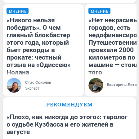
МНЕНИЕ
МНЕНИЕ
«Никого нельзя
«Нет некрасивы
победить». О чем
городов, есть
главный блокбастер
недофинансиро
этого года, который
Путешественни
бьет рекорды в
проехали 2000
прокате: честный
километров по 
отзыв на «Одиссею»
машине — стоил
Нолана
того
Стас Соколов
Екатерина Литк
Эксперт
РЕКОМЕНДУЕМ
«Плохо, как никогда до этого»: таролог
о судьбе Кузбасса и его жителей в
августе