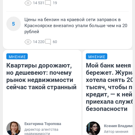
14 531
19
Цены на бензин на краевой сети заправок в
5
Красноярске внезапно упали больше чем на 20
рублей
14 220
60
МНЕНИЕ
МНЕНИЕ
Квартиры дорожают,
Мой банк меня
но дешевеют: почему
бережет. Журн
рынок недвижимости
хотела снять 20
сейчас такой странный
тысяч, чтобы п
кредит, — к ней
приехала служб
безопасности
Екатерина Торопова
Ксения Владими
директор агентства
Автор мнения
недвижимости