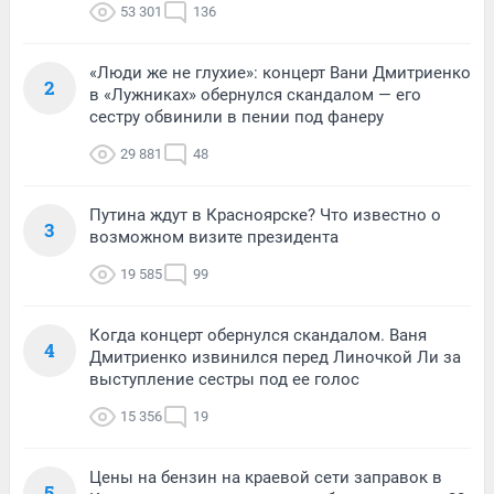
53 301
136
«Люди же не глухие»: концерт Вани Дмитриенко
2
в «Лужниках» обернулся скандалом — его
сестру обвинили в пении под фанеру
29 881
48
Путина ждут в Красноярске? Что известно о
3
возможном визите президента
19 585
99
Когда концерт обернулся скандалом. Ваня
4
Дмитриенко извинился перед Линочкой Ли за
выступление сестры под ее голос
15 356
19
Цены на бензин на краевой сети заправок в
5