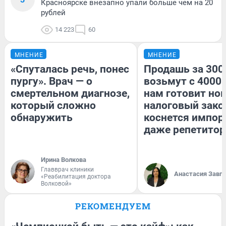
Красноярске внезапно упали больше чем на 20
рублей
14 223
60
МНЕНИЕ
МНЕНИЕ
«Спуталась речь, понес
Продашь за 3000
пургу». Врач — о
возьмут с 4000.
смертельном диагнозе,
нам готовит но
который сложно
налоговый зако
обнаружить
коснется импор
даже репетитор
Ирина Волкова
Главврач клиники
Анастасия Завг
«Реабилитация доктора
Волковой»
РЕКОМЕНДУЕМ