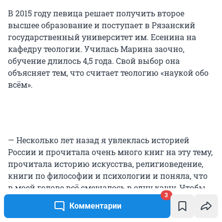
В 2015 году певица решает получить второе
высшее образование и поступает в Рязанский
государственный университет им. Есенина на
кафедру теологии. Училась Марина заочно,
обучение длилось 4,5 года. Свой выбор она
объясняет тем, что считает теологию «наукой обо
всём».
— Несколько лет назад я увлеклась историей
России и прочитала очень много книг на эту тему,
прочитала историю искусства, религиоведение,
книги по философии и психологии и поняла, что
в моей голове всё смешалось в одну кашу. Чтобы
3
собрать все знания в одну кучу и сложить всё в
Комментарии
голове по полочкам, я пошла на курсы теологии, —