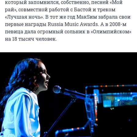
который запомнился, собственно, песней «Мой
рай», совместной работой с Бастой и треком
«Лучшая ночь». В тот же год МакSим забрала свои
первые награды Russia Music Awards. А в 2008-м
певица дала огромный сольник в «Олимпийском»
на 18 тысяч человек.