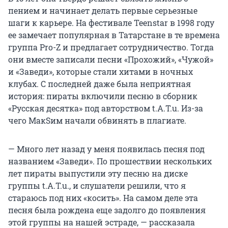
пением и начинает делать первые серьезные
шаги к карьере. На фестивале Teenstar в 1998 году
ее замечает популярная в Татарстане в те времена
группа Pro-Z и предлагает сотрудничество. Тогда
они вместе записали песни «Прохожий», «Чужой»
и «Заведи», которые стали хитами в ночных
клубах. С последней даже была неприятная
история: пираты включили песню в сборник
«Русская десятка» под авторством t.A.T.u. Из-за
чего МакSим начали обвинять в плагиате.
— Много лет назад у меня появилась песня под
названием «Заведи». По прошествии нескольких
лет пираты выпустили эту песню на диске
группы t.A.T.u., и слушатели решили, что я
стараюсь под них «косить». На самом деле эта
песня была рождена еще задолго до появления
этой группы на нашей эстраде, — рассказала