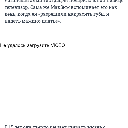
Казанская администрация подарила юной певице
телевизор. Сама же МакSим вспоминает это как
день, когда ей «разрешили накрасить губы и
надеть мамино платье».
Не удалось загрузить VIQEO
В 15 лет она твердо решает связать жизнь с