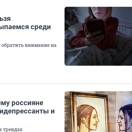
ьзя
сыпаемся среди
ит обратить внимание на
ему россияне
тидепрессанты и
х трендах