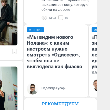
выхаживает сову, которую
сбили на дороге
13 931
10
МНЕНИЕ
МНЕНИЕ
«Мы видим нового
«Посту
Нолана»: с каким
значит,
настроем нужно
кардиох
смотреть «Одиссею»,
летним
чтобы она не
идею в
выглядела как фиаско
увольн
хамств
Ро
Вы
ле
Надежда Губарь
вм
со
РЕКОМЕНДУЕМ