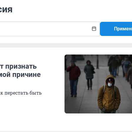
сия
Примен
ет признать
амой причине
ак перестать быть