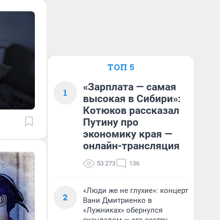
ТОП 5
«Зарплата — самая
1
высокая в Сибири»:
Котюков рассказал
Путину про
экономику края —
онлайн-трансляция
53 273
136
«Люди же не глухие»: концерт
2
Вани Дмитриенко в
«Лужниках» обернулся