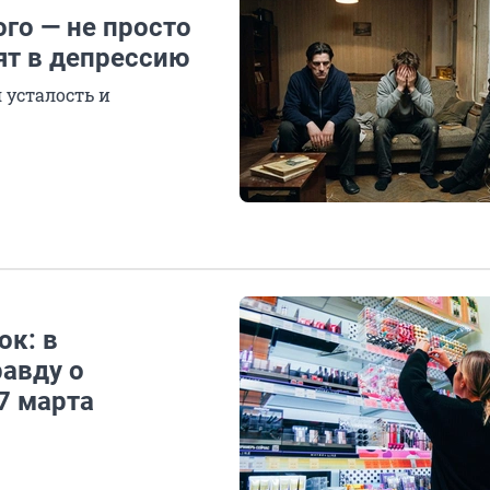
го — не просто
ят в депрессию
 усталость и
ок: в
авду о
7 марта