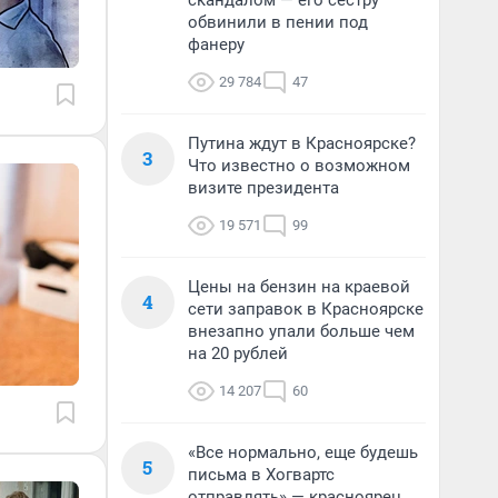
скандалом — его сестру
обвинили в пении под
фанеру
29 784
47
Путина ждут в Красноярске?
3
Что известно о возможном
визите президента
19 571
99
Цены на бензин на краевой
4
сети заправок в Красноярске
внезапно упали больше чем
на 20 рублей
14 207
60
«Все нормально, еще будешь
5
письма в Хогвартс
отправлять» — красноярец