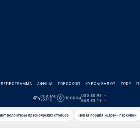
ЕЛЕПРОГРАММА
АФИША
ГОРОСКОП
КУРСЫ ВАЛЮТ
ZODY
П
USD 80,93
СЕЙЧАС
0
ПРОБКИ
+25°C
EUR 93,19
ают волонтеры Красноярских столбов
Новaя порция «цaрей» пaрковки