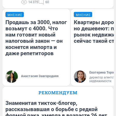
14 375
60
МНЕНИЕ
МНЕНИЕ
Продашь за 3000, налог
Квартиры доро
возьмут с 4000. Что
но дешевеют: п
нам готовит новый
рынок недвижи
налоговый закон — он
сейчас такой с
коснется импорта и
даже репетиторов
Екатерина Тороп
Анастасия Завгородняя
директор агентст
недвижимости
РЕКОМЕНДУЕМ
Знаменитая тикток-блогер,
рассказывавшая о борьбе с редкой
формой рака, умерла в возрасте 26 лет