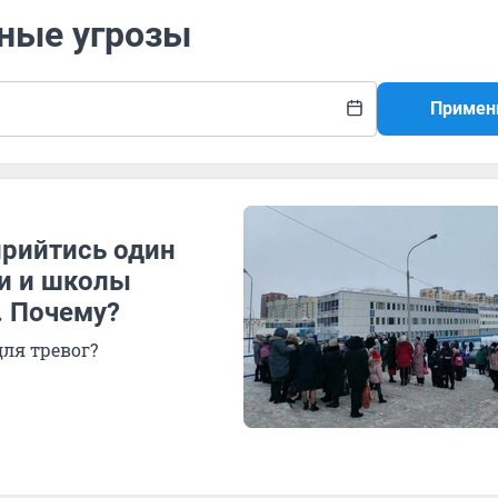
мные угрозы
Примен
рийтись один
ки и школы
. Почему?
для тревог?