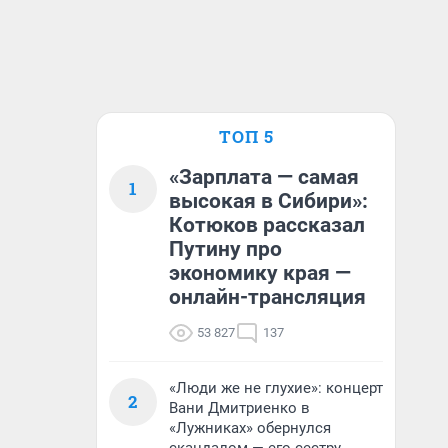
ТОП 5
«Зарплата — самая
1
высокая в Сибири»:
Котюков рассказал
Путину про
экономику края —
онлайн-трансляция
53 827
137
«Люди же не глухие»: концерт
2
Вани Дмитриенко в
«Лужниках» обернулся