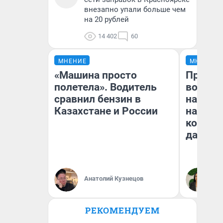
внезапно упали больше чем
на 20 рублей
14 402
60
МНЕНИЕ
МНЕНИЕ
«Машина просто
Продаш
полетела». Водитель
возьмут
сравнил бензин в
нам го
Казахстане и России
налого
коснет
даже р
Анатолий Кузнецов
Ан
РЕКОМЕНДУЕМ