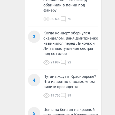
скандалом — его сестру
обвинили в пении под
фанеру
30 600
50
Когда концерт обернулся
3
скандалом. Ваня Дмитриенко
извинился перед Линочкой
Ли за выступление сестры
под ее голос
21 987
22
Путина ждут в Красноярске?
4
Что известно о возможном
визите президента
19 765
99
Цены на бензин на краевой
5
сети заправок в Красноярске