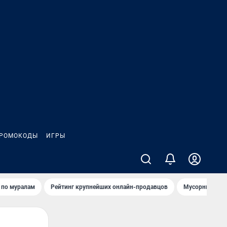
РОМОКОДЫ
ИГРЫ
т по мурaлaм
Рейтинг крупнейших онлайн-продавцов
Мусорный тех