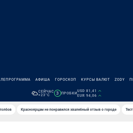
ЕЛЕПРОГРАММА
АФИША
ГОРОСКОП
КУРСЫ ВАЛЮТ
ZODY
П
USD 81,41
СЕЙЧАС
3
ПРОБКИ
+23°C
EUR 94,06
толбов
Красноярцам не понравился хвалебный отзыв о городе
Тес