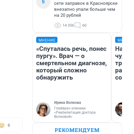
5
сети заправок в Красноярске
внезапно упали больше чем
на 20 рублей
14 356
60
МНЕНИЕ
МНЕНИ
«Спуталась речь, понес
Насле
пургу». Врач — о
чудом
смертельном диагнозе,
транс
который сложно
разне
обнаружить
совет
Ирина Волкова
Главврач клиники
«Реабилитация доктора
Волковой»
0
РЕКОМЕНДУЕМ