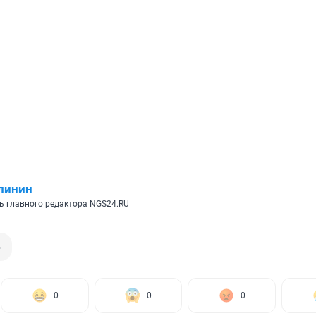
линин
ь главного редактора NGS24.RU
ь
0
0
0