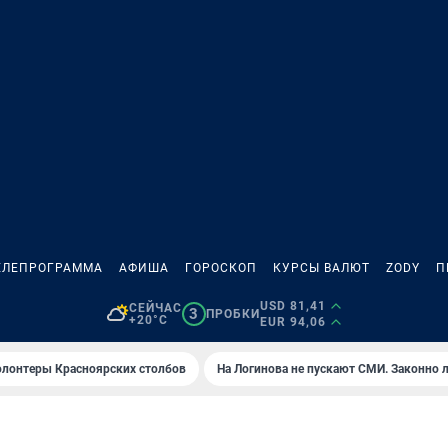
ЕЛЕПРОГРАММА
АФИША
ГОРОСКОП
КУРСЫ ВАЛЮТ
ZODY
П
USD 81,41
СЕЙЧАС
3
ПРОБКИ
+20°C
EUR 94,06
олонтеры Красноярских столбов
На Логинова не пускают СМИ. Законно 