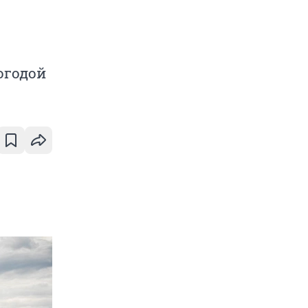
огодой