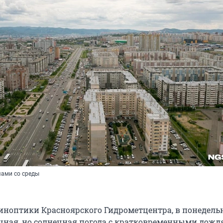
чами со среды
иноптики Красноярского Гидрометцентра, в понедель
чная, но солнечная погода с кратковременными дожд