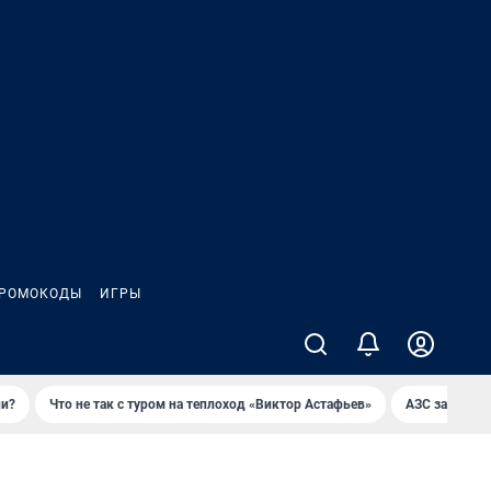
РОМОКОДЫ
ИГРЫ
ли?
Что не так с туром на теплоход «Виктор Астафьев»
AЗС закупае