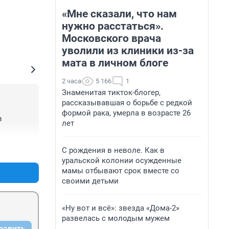
«Мне сказали, что нам
нужно расстаться».
Московского врача
уволили из клиники из-за
мата в личном блоге
2 часа
5 166
1
Знаменитая тикток-блогер,
рассказывавшая о борьбе с редкой
формой рака, умерла в возрасте 26
 
лет
+3
–0
С рождения в неволе. Как в
уральской колонии осужденные
мамы отбывают срок вместе со
своими детьми
«Ну вот и всё»: звезда «Дома-2»
развелась с молодым мужем
равить