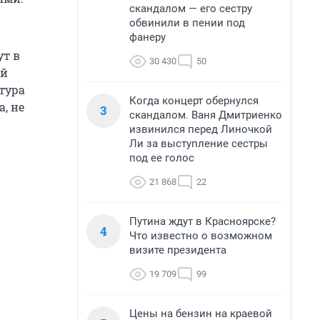
скандалом — его сестру
обвинили в пении под
фанеру
ут в
30 430
50
ой
атура
Когда концерт обернулся
, не
3
скандалом. Ваня Дмитриенко
извинился перед Линочкой
Ли за выступление сестры
под ее голос
21 868
22
Путина ждут в Красноярске?
4
Что известно о возможном
визите президента
19 709
99
Цены на бензин на краевой