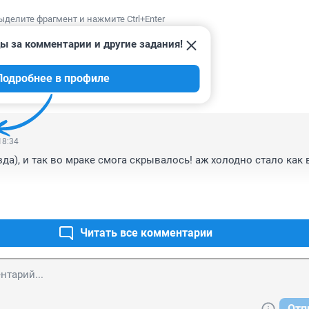
ыделите фрагмент и нажмите Ctrl+Enter
ы за комментарии и другие задания!
Подробнее в профиле
ИИ
2
18:34
да), и так во мраке смога скрывалось! аж холодно стало как в
Читать все комментарии
Отп