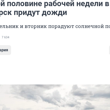
й половине рабочей недели в
рск придут дожди
ельник и вторник порадуют солнечной п
7 634
ария