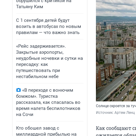
обрушился с критикой на
Татьяну Ким
С 1 сентября детей будут
возить в автобусах по новым
правилам — что важно знать
«Рейс задерживается».
Закрытые аэропорты,
неудобные ночевки и сутки на
пересадку: как
путешествовать при
нестабильном небе
«В переходе с вонючим
бомжом». Туристка
рассказала, как спасалась во
Солнце скроется за ту
время налета беспилотников
Источник: 
Артем Ленц
на Сочи
Как сообщают с
Кто обошел завод с
миллиардной прибылью на
ожидается обла