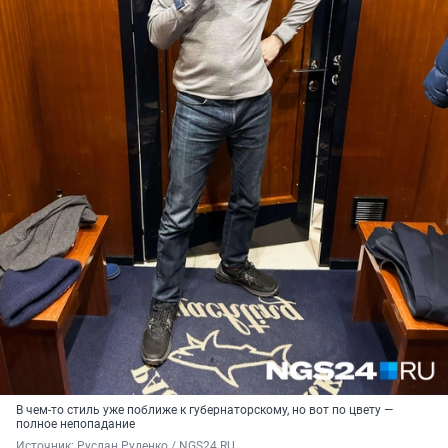
В чем-то стиль уже поближе к губернаторскому, но вот по цвету —
полное непопадание
Источник: 
Руслан Руденко / NGS24.RU