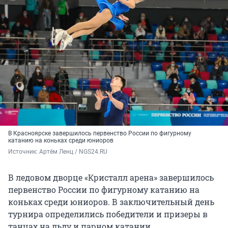
В Красноярске завершилось первенство России по фигурному
катанию на коньках среди юниоров
Источник: 
Артём Ленц / NGS24.RU
В ледовом дворце «Кристалл арена» завершилось
первенство России по фигурному катанию на
коньках среди юниоров. В заключительный день
турнира определились победители и призеры в
танцах на льду и парном катании.