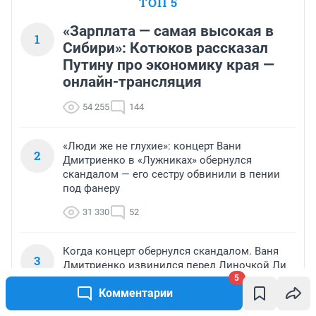
ТОП 5
«Зарплата — самая высокая в
1
Сибири»: Котюков рассказал
Путину про экономику края —
онлайн-трансляция
54 255
144
«Люди же не глухие»: концерт Вани
2
Дмитриенко в «Лужниках» обернулся
скандалом — его сестру обвинили в пении
под фанеру
31 330
52
Когда концерт обернулся скандалом. Ваня
3
Дмитриенко извинился перед Линочкой Ли
5
за выступление сестры под ее голос
Комментарии
22 245
24