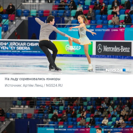
На льду соревновались юниоры
Источник: 
Артём Ленц / NGS24.RU