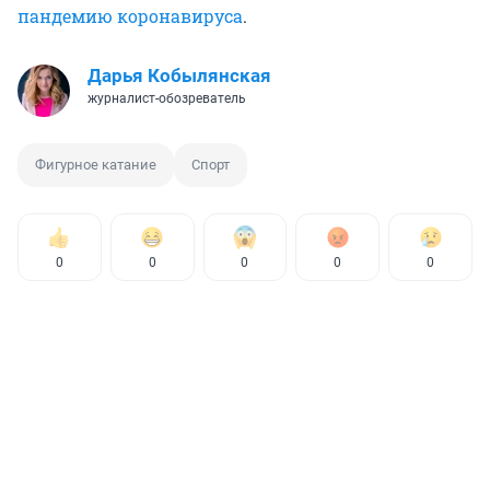
пандемию коронавируса
.
Дарья Кобылянская
журналист-обозреватель
Фигурное катание
Спорт
0
0
0
0
0