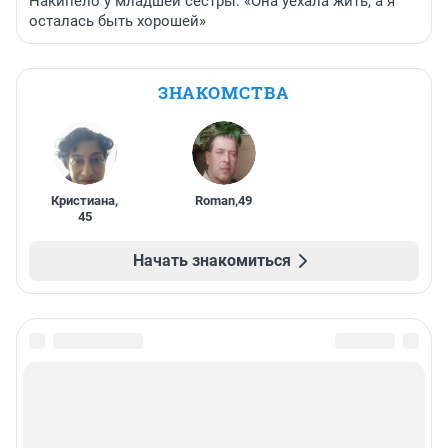
Накипело у младшей сестры: «Она уехала жить, а я
осталась быть хорошей»
ЗНАКОМСТВА
Кристиана
,
Roman
,
49
45
Начать знакомиться