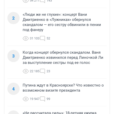
54 211
143
«Люди же не глухие»: концерт Вани
2
Дмитриенко в «Лужниках» обернулся
скандалом — его сестру обвинили в пении
под фанеру
31 103
52
Когда концерт обернулся скандалом. Ваня
3
Дмитриенко извинился перед Линочкой Ли
за выступление сестры под ее голос
22 185
23
Путина ждут в Красноярске? Что известно о
4
возможном визите президента
19 947
99
«Не рассчитала силы»: 18-летняя ужурка