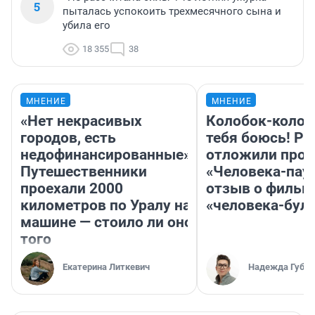
5
пыталась успокоить трехмесячного сына и
убила его
18 355
38
МНЕНИЕ
МНЕНИЕ
«Нет некрасивых
Колобок-колобо
городов, есть
тебя боюсь! Ра
недофинансированные».
отложили прок
Путешественники
«Человека-пау
проехали 2000
отзыв о фильм
километров по Уралу на
«человека-бул
машине — стоило ли оно
того
Екатерина Литкевич
Надежда Губар