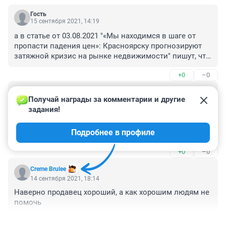
Гость
15 сентября 2021, 14:19
а в статье от 03.08.2021 "«Мы находимся в шаге от 
пропасти падения цен»: Красноярску прогнозируют 
затяжной кризис на рынке недвижимости" пишут, что 
все жилье дешевеет или подешевеет
+0
–0
Гость
14 сентября 2021, 19:21
Получай награды за комментарии и другие 
задания!
Они им в новостройках покупают?Цен на вторичку 
таких нет.А если в новостройках, бедные люди, 
Подробнее в профиле
которые взяли в ипотеку, а тут диссант сиротинок в 
подъезде.
+0
–0
Creme Brulee
14 сентября 2021, 18:14
Наверно продавец хороший, а как хорошим людям не 
помочь
+1
–0