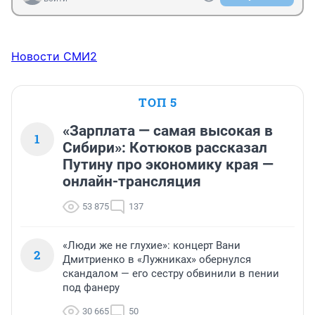
Новости СМИ2
ТОП 5
«Зарплата — самая высокая в
1
Сибири»: Котюков рассказал
Путину про экономику края —
онлайн-трансляция
53 875
137
«Люди же не глухие»: концерт Вани
2
Дмитриенко в «Лужниках» обернулся
скандалом — его сестру обвинили в пении
под фанеру
30 665
50