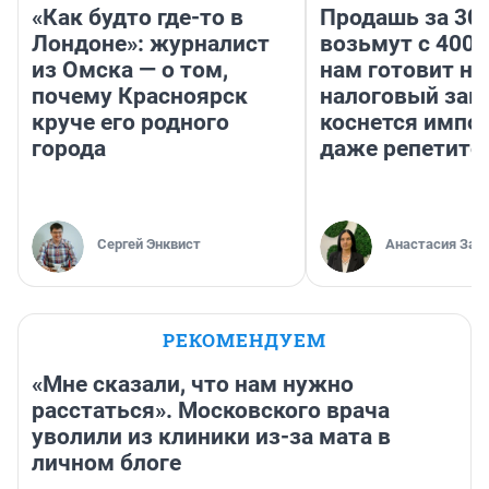
«Как будто где-то в
Продашь за 300
Лондоне»: журналист
возьмут с 4000
из Омска — о том,
нам готовит н
почему Красноярск
налоговый зако
круче его родного
коснется импор
города
даже репетито
Сергей Энквист
Анастасия Зав
РЕКОМЕНДУЕМ
«Мне сказали, что нам нужно
расстаться». Московского врача
уволили из клиники из-за мата в
личном блоге