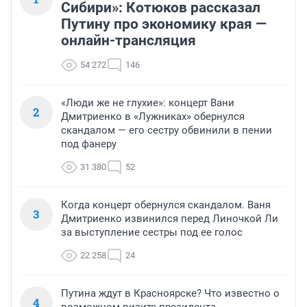
Сибири»: Котюков рассказал
Путину про экономику края —
онлайн-трансляция
54 272
146
«Люди же не глухие»: концерт Вани
2
Дмитриенко в «Лужниках» обернулся
скандалом — его сестру обвинили в пении
под фанеру
31 380
52
Когда концерт обернулся скандалом. Ваня
3
Дмитриенко извинился перед Линочкой Ли
за выступление сестры под ее голос
22 258
24
Путина ждут в Красноярске? Что известно о
4