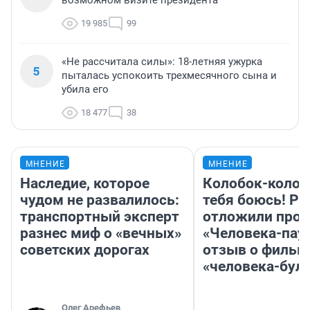
возможном визите президента
19 985
99
«Не рассчитала силы»: 18-летняя ужурка
5
пыталась успокоить трехмесячного сына и
убила его
18 477
38
МНЕНИЕ
МНЕНИЕ
Наследие, которое
Колобок-колобо
чудом не развалилось:
тебя боюсь! Ра
транспортный эксперт
отложили прок
разнес миф о «вечных»
«Человека-пау
советских дорогах
отзыв о фильм
«человека-бул
Олег Арефьев