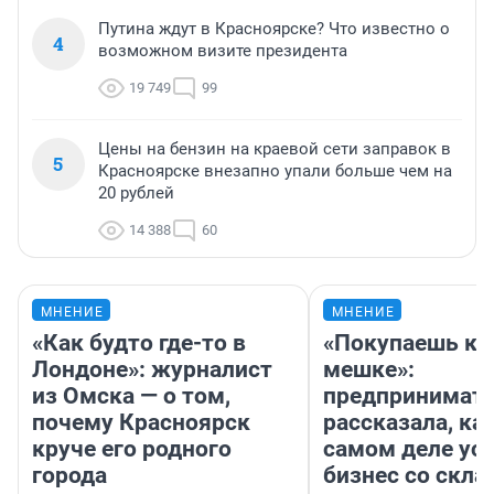
Путина ждут в Красноярске? Что известно о
4
возможном визите президента
19 749
99
Цены на бензин на краевой сети заправок в
5
Красноярске внезапно упали больше чем на
20 рублей
14 388
60
МНЕНИЕ
МНЕНИЕ
«Как будто где-то в
«Покупаешь ко
Лондоне»: журналист
мешке»:
из Омска — о том,
предпринимат
почему Красноярск
рассказала, как
круче его родного
самом деле ус
города
бизнес со скл