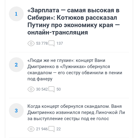
«Зарплата — самая высокая в
1
Сибири»: Котюков рассказал
Путину про экономику края —
онлайн-трансляция
53 778
137
«Люди же не глухие»: концерт Вани
2
Дмитриенко в «Лужниках» обернулся
скандалом — его сестру обвинили в пении
под фанеру
30 542
50
Когда концерт обернулся скандалом. Ваня
3
Дмитриенко извинился перед Линочкой Ли
за выступление сестры под ее голос
21 946
22