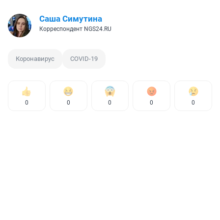
Саша Симутина
Корреспондент NGS24.RU
Коронавирус
COVID-19
0
0
0
0
0