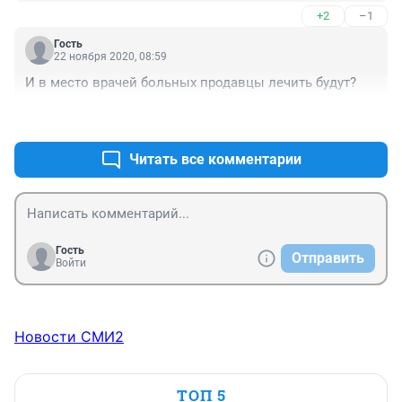
медучреждения захлебываются от потока 
+2
–1
заболевших, нравится что даже скорую невозможно 
вызвать из-за массовых звонков? Ну вот и радуйтесь 
Гость
теперь, вы этого тут хотели, когда нахваливали эту 
22 ноября 2020, 08:59
шведскую модель, ну вот и жрите ее теперь полной 
И в место врачей больных продавцы лечить будут?
ложкой!
+1
–0
Читать все комментарии
Гость
Отправить
Войти
Новости СМИ2
ТОП 5