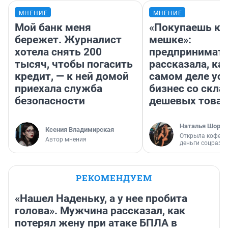
МНЕНИЕ
МНЕНИЕ
Мой банк меня
«Покупаешь ко
бережет. Журналист
мешке»:
хотела снять 200
предпринимат
тысяч, чтобы погасить
рассказала, как
кредит, — к ней домой
самом деле ус
приехала служба
бизнес со скл
безопасности
дешевых това
Наталья Шорох
Ксения Владимирская
Открыла кофейн
Автор мнения
деньги соцразв
РЕКОМЕНДУЕМ
«Нашел Наденьку, а у нее пробита
голова». Мужчина рассказал, как
потерял жену при атаке БПЛА в