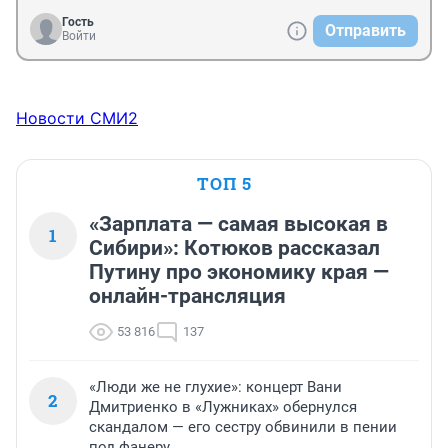
Гость
Отправить
Войти
Новости СМИ2
ТОП 5
«Зарплата — самая высокая в
1
Сибири»: Котюков рассказал
Путину про экономику края —
онлайн-трансляция
53 816
137
«Люди же не глухие»: концерт Вани
2
Дмитриенко в «Лужниках» обернулся
скандалом — его сестру обвинили в пении
под фанеру