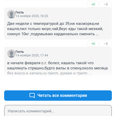
+0
–0
Гость
14 ноября 2020, 18:20
Две недели с температурой до 39,ни насморка,ни 
кашля,пил только морс,чай,Вкус еды такой мезкий, 
скинул 10кг ,подумываю кардинально сменить 
рацион.
+0
–0
Гость
14 ноября 2020, 17:44
в начале февраля с.г. болел, кашель такой что 
кашлянуть страшно,будто вилы в спину,около месяца 
без вкуса и запаха,ну грипп, думаю и грипп. 
температура не более 38и. ХЗ короче чё за грипп был
+1
–0
Читать все комментарии