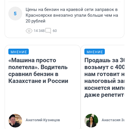
Цены на бензин на краевой сети заправок в
5
Красноярске внезапно упали больше чем на
20 рублей
14 348
60
МНЕНИЕ
МНЕНИЕ
«Машина просто
Продашь за 300
полетела». Водитель
возьмут с 4000
сравнил бензин в
нам готовит н
Казахстане и России
налоговый зако
коснется импор
даже репетито
Анатолий Кузнецов
Анастасия Зав