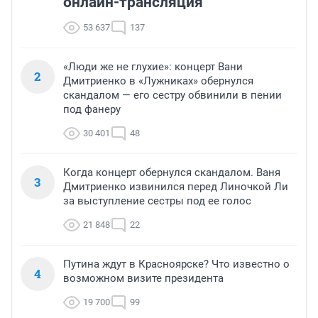
онлайн-трансляция
53 637
137
«Люди же не глухие»: концерт Вани
2
Дмитриенко в «Лужниках» обернулся
скандалом — его сестру обвинили в пении
под фанеру
30 401
48
Когда концерт обернулся скандалом. Ваня
3
Дмитриенко извинился перед Линочкой Ли
за выступление сестры под ее голос
21 848
22
Путина ждут в Красноярске? Что известно о
4
возможном визите президента
19 700
99